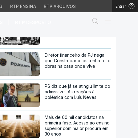
G
RTP ENSINA
RTP ARQUIVOS
Entrar
Abrir campo de
|
S
RTP
DESPORTO
Incêndios. Situação de alerta
prolongada até terça-feira
té terça-feira
Diretor financeiro da PJ nega
que Construbarcelos tenha feito
obras na casa onde vive
PS diz que já se atingiu limite do
admissível. As reações à
polémica com Luís Neves
Mais de 60 mil candidatos na
primeira fase. Acesso ao ensino
superior com maior procura em
30 anos