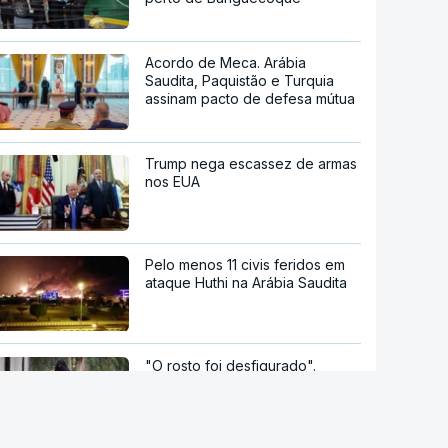
Acordo de Meca. Arábia
Saudita, Paquistão e Turquia
assinam pacto de defesa mútua
Trump nega escassez de armas
nos EUA
Pelo menos 11 civis feridos em
ataque Huthi na Arábia Saudita
"O rosto foi desfigurado".
Regime talibã inaugurou uma
nova era de mulheres
assassinadas