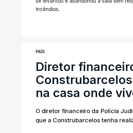
se levantou e abandonou a sala sem resp
incêndios.
PAÍS
Diretor financei
Construbarcelos 
na casa onde viv
O diretor financeiro da Polícia Ju
que a Construbarcelos tenha reali