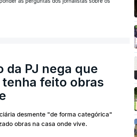
onder às perguntas dos jornalistas sobre os
ro da PJ nega que
tenha feito obras
e
diciária desmente "de forma categórica"
zado obras na casa onde vive.