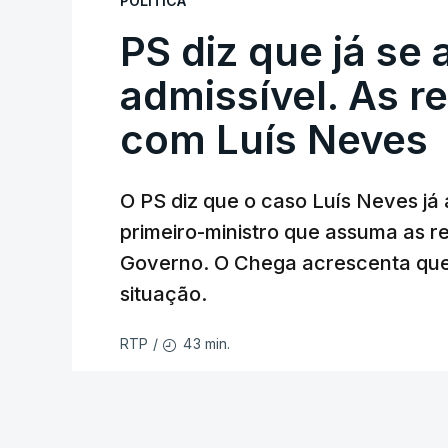
POLÍTICA
PS diz que já se 
ARTIGOS RELACIONADOS
Empreiteiro da Co
admissível. As r
diretor financeiro 
com Luís Neves
atualizado 7 Agosto 20
O PS diz que o caso Luís Neves já a
Empreiteiro que f
trabalhou para o d
primeiro-ministro que assuma as 
atualizado 7 Agosto 20
Governo. O Chega acrescenta que
situação.
43 min.
RTP
/