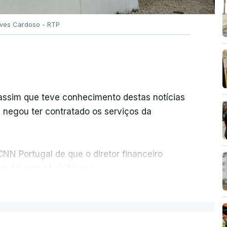
Alves Cardoso - RTP
 assim que teve conhecimento destas notícias
e negou ter contratado os serviços da
NN Portugal de que o diretor financeiro
s, tal como Luís Neves.
ER MAIS
nou a abertura de qualquer processo
o que indicie a realização dessas obras.