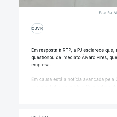
Foto: Rui 
OUVIR
Em resposta à RTP, a PJ esclarece que,
questionou de imediato Álvaro Pires, qu
empresa.
Em causa está a notícia avançada pela C
também tinha recorrido à Construbarcelo
V
A Judiciária adianta ainda que não orde
disciplinar, por não ter qualquer element