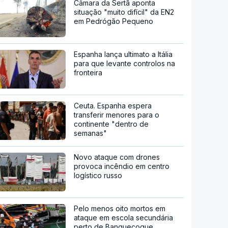
Câmara da Sertã aponta
situação "muito difícil" da EN2
em Pedrógão Pequeno
Espanha lança ultimato a Itália
para que levante controlos na
fronteira
Ceuta. Espanha espera
transferir menores para o
continente "dentro de
semanas"
Novo ataque com drones
provoca incêndio em centro
logístico russo
Pelo menos oito mortos em
ataque em escola secundária
perto de Banguecoque