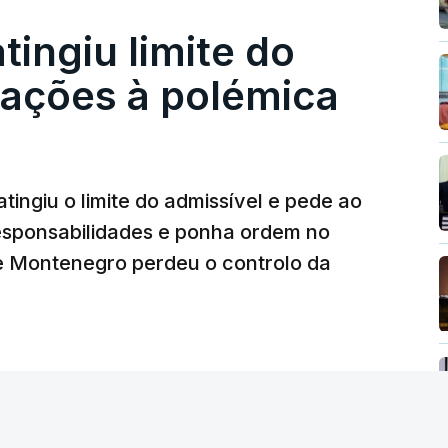
atingiu limite do
nstrubarcelos também fez obras na casa do
eações à polémica
da PJ
26, 14:25
tingiu o limite do admissível e pede ao
ez obras na casa de Luís Neves também
iretor financeiro da PJ
responsabilidades e ponha ordem no
26, 14:26
 Montenegro perdeu o controlo da