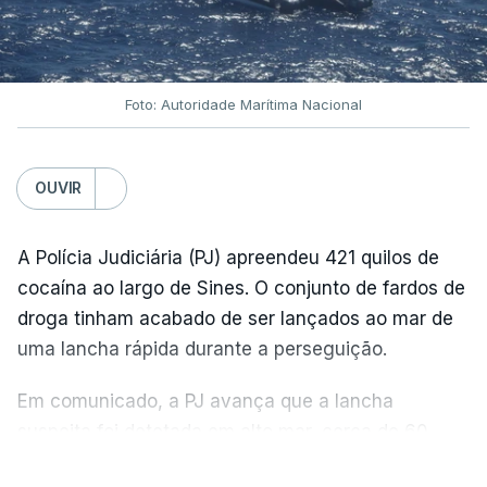
Foto: Autoridade Marítima Nacional
OUVIR
A Polícia Judiciária (PJ) apreendeu 421 quilos de
cocaína ao largo de Sines. O conjunto de fardos de
droga tinham acabado de ser lançados ao mar de
uma lancha rápida durante a perseguição.
Em comunicado, a PJ avança que a lancha
suspeita foi detetada em alto mar, cerca de 60
milhas náuticas ao largo de Sines.
VER MAIS