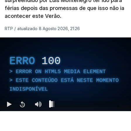
surpreendido por Luís Montenegro ter ido para
férias depois das promessas de que isso não ia
acontecer este Verão.
RTP
/
atualizado 8 Agosto 2026, 21:26
ERRO
100
ERROR ON HTML5 MEDIA ELEMENT
ESTE CONTEÚDO ESTÁ NESTE MOMENTO
INDISPONÍVEL