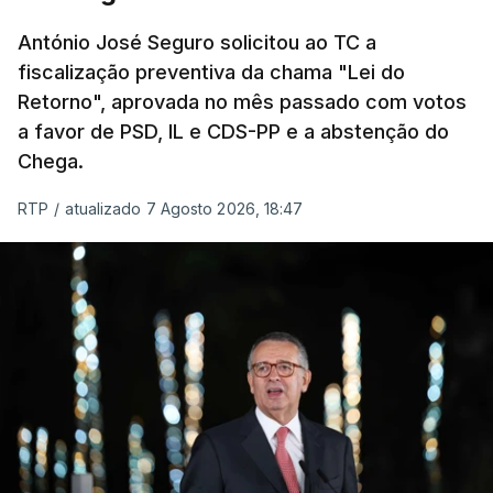
um passo na direção certa", argumenta o
António José Seguro solicitou ao TC a
Presidente da República.
fiscalização preventiva da chama "Lei do
Retorno", aprovada no mês passado com votos
Assegurar que "ninguém é
a favor de PSD, IL e CDS-PP e a abstenção do
prejudicado"
Chega.
RTP
/
atualizado 7 Agosto 2026, 18:47
O Preisdente deixa, no entanto, deixa alguns
avisos:
uma reforma desta dimensão "deve ter
como primeiro critério a proteção das pessoas"
e "nenhum processo de simplificação pode
traduzir-se numa diminuição da proteção
social".
António José Seguro vinca que se
deverá