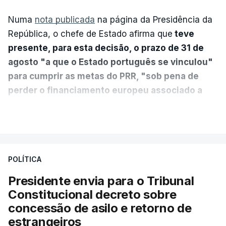
Numa
nota publicada
na página da Presidência da
República, o chefe de Estado afirma que
teve
presente, para esta decisão, o prazo de 31 de
agosto "a que o Estado português se vinculou"
para cumprir as metas do PRR, "sob pena de
perder o financiamento europeu associado a
essa reforma específica".
VER MAIS
António José Seguro entende que a reforma reúne
treze apoios sociais "num só" e pretende "tornar o
POLÍTICA
sistema mais simples, mais justo e transparente".
Presidente envia para o Tribunal
"Sempre que seja possível reduzir burocracias,
Constitucional decreto sobre
eliminar sobreposições e garantir que os apoios
concessão de asilo e retorno de
chegam a quem mais necessita, estaremos a dar
estrangeiros