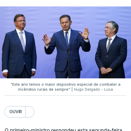
O diretor da PJ aproveitou ainda para apelar à
serenidade interna e externa
da instituição e diz
que só a investigação vai permitir apurar se houve
ou não imprudências.
Já a ministra da Justiça, em reação à auditoria
feita à Polícia Judiciária, disse que a ação pautou-
se por um único objetivo:
"proteger a PJ e
defender as instituições"
.
"Este ano temos o maior dispositivo especial de combater a
incêndios rurais de sempre" |
Hugo Delgado - Lusa
ERRO
100
OUVIR
ERROR ON HTML5 MEDIA ELEMENT
O primeiro-ministro respondeu esta segunda-feira