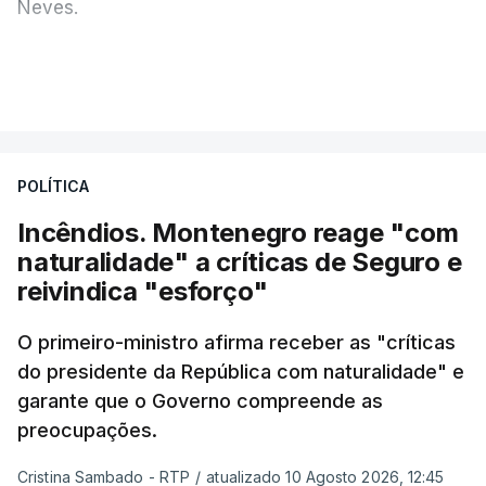
Neves.
Carlos Cabreiro diz que a imagem da PJ não sai
VER MAIS
manchada porque
"é uma instituição com provas
dadas, com 81 anos de história e com cerca de
cinco mil trabalhadores, que, apesar de tudo e
POLÍTICA
das notícias que são dadas diariamente,
continuam a trabalhar"
.
Incêndios. Montenegro reage "com
naturalidade" a críticas de Seguro e
reivindica "esforço"
ERRO
100
O primeiro-ministro afirma receber as "críticas
ERROR ON HTML5 MEDIA ELEMENT
do presidente da República com naturalidade" e
garante que o Governo compreende as
ESTE CONTEÚDO ESTÁ NESTE
preocupações.
MOMENTO INDISPONÍVEL
Cristina Sambado - RTP
/
atualizado 10 Agosto 2026, 12:45