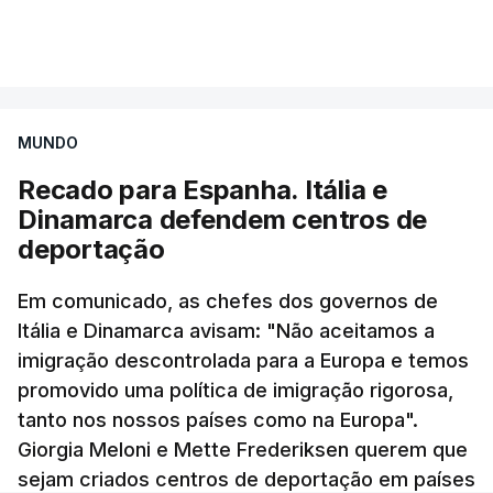
que aguardam a divulgação.
2018 e 31 de julho de 2026. Trata-se de um período
que abrange o final do mandato do antigo diretor
Os resultados chegaram a ser enviados à escola
nacional Almeida Rodrigues, toda a gestão de Luís
depois da meia-noite desta segunda-feira, mais
Neves e os primeiros meses do mandato do atual
concretamente à 0h47, no entanto, ao início da
diretor, Carlos Cabreiro.
MUNDO
manhã a afixação ainda não tinha sido feita.
Recado para Espanha. Itália e
TÓPICOS
Dinamarca defendem centros de
PJ
,
investigação
deportação
ERRO
100
Em comunicado, as chefes dos governos de
ERROR ON HTML5 MEDIA ELEMENT
Itália e Dinamarca avisam: "Não aceitamos a
imigração descontrolada para a Europa e temos
ESTE CONTEÚDO ESTÁ NESTE
promovido uma política de imigração rigorosa,
MOMENTO INDISPONÍVEL
tanto nos nossos países como na Europa".
Giorgia Meloni e Mette Frederiksen querem que
sejam criados centros de deportação em países