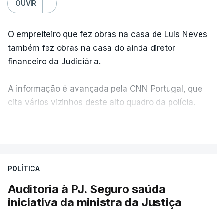
OUVIR
O empreiteiro que fez obras na casa de Luís Neves
também fez obras na casa do ainda diretor
financeiro da Judiciária.
A informação é avançada pela CNN Portugal, que
cita vários vizinhos deste alto quadro da polícia.
VER MAIS
Foi o diretor financeiro, Álvaro Pires, que assumiu a
responsabilidade de sugerir as instalações da
Construbarcelos para acolher um atrelado
POLÍTICA
apreendido numa operação de droga.
Auditoria à PJ. Seguro saúda
iniciativa da ministra da Justiça