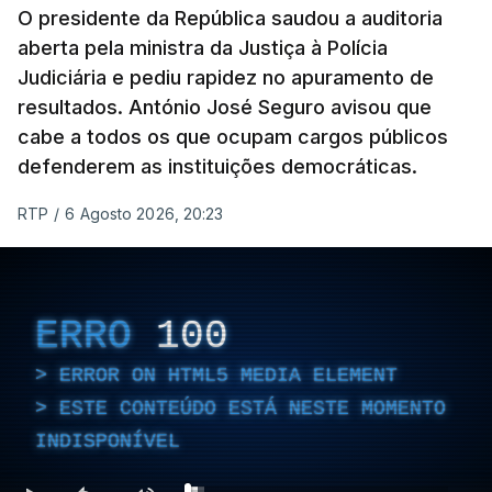
O presidente da República saudou a auditoria
aberta pela ministra da Justiça à Polícia
Judiciária e pediu rapidez no apuramento de
resultados. António José Seguro avisou que
cabe a todos os que ocupam cargos públicos
defenderem as instituições democráticas.
RTP
/
6 Agosto 2026, 20:23
ERRO
100
ERROR ON HTML5 MEDIA ELEMENT
ESTE CONTEÚDO ESTÁ NESTE MOMENTO
INDISPONÍVEL