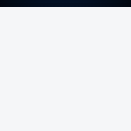
ERRO
100
ERROR ON HTML5 MEDIA ELEMENT
ESTE CONTEÚDO ESTÁ NESTE MOMENTO
INDISPONÍVEL
Foto: Rui Alves Cardoso - RTP
ARTIGOS RELACIONADOS
Nova travessia do Tejo
confirmada enquanto Ponte
25 de Abril celebra 60 anos