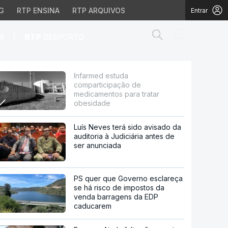
G
RTP ENSINA
RTP ARQUIVOS
Entrar
Abrir campo de
|
S
RTP
DESPORTO
camentos para tratar o
Infarmed estuda
comparticipação de
medicamentos para tratar
obesidade
Luís Neves terá sido avisado da
auditoria à Judiciária antes de
ser anunciada
PS quer que Governo esclareça
se há risco de impostos da
venda barragens da EDP
caducarem