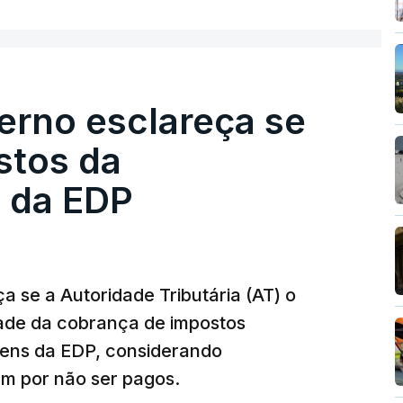
esta avaliação à Polícia Judiciária.
erno esclareça se
e obras a título pessoal, numa propriedade no
contratado 17 vezes para obras na Polícia
stos da
m que até do Governo surgiram ordens para mais
 da EDP
tos à frente da polícia criminal, Luís Neves
 topo das notícias.
 se a Autoridade Tributária (AT) o
dade da cobrança de impostos
 Luís Neves. Ministro nega favorecimento a
gens da EDP, considerando
m por não ser pagos.