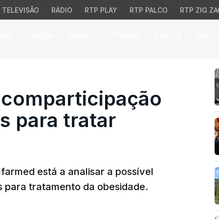
TELEVISÃO
RÁDIO
RTP PLAY
RTP PALCO
RTP ZIG ZA
026
EUROPA
MUNDO
OPINIÃO
VÍDEOS
ÁUDIO
omparticipação de medi
 comparticipação
 para tratar
nfarmed está a analisar a possível
 para tratamento da obesidade.