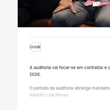
OUVIR
A auditoria vai focar-se em contratos e o
2026.
O período da auditoria abrange mandatos 
ministro Luís Neves.
A Judiciária confirma que foi o atual dir
V