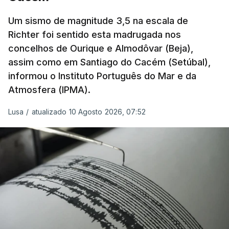
abaixo do normal
e, em vários países, os solos
Um sismo de magnitude 3,5 na escala de
perderam grande parte da humidade.
Richter foi sentido esta madrugada nos
concelhos de Ourique e Almodôvar (Beja),
Houve também uma “
diminuição significativa de
assim como em Santiago do Cacém (Setúbal),
caudais de rios
, incluindo rios como o Sena, o
informou o Instituto Português do Mar e da
Reno e o Danúbio” que teve
impacto no
Atmosfera (IPMA).
abastecimento de água
, irrigação e na produção
de energia em vários países.
Lusa
/
atualizado 10 Agosto 2026, 07:52
De acordo com o Serviço de Mudanças Climáticas
Copernicus
, implementado pelo Centro Europeu de
Previsões Meteorológicas de Médio Prazo,
julho
também registou a maior temperatura da
superfície do mar
de sempre, neste mês, nos
oceanos extrapolares.