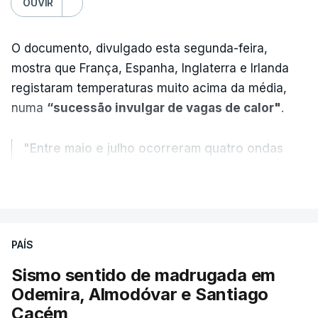
OUVIR
O documento, divulgado esta segunda-feira,
mostra que França, Espanha, Inglaterra e Irlanda
registaram temperaturas muito acima da média,
numa
“sucessão invulgar de vagas de calor"
.
"Entre maio e julho ocorreram quatro ondas
de calor, sendo a terceira e a quarta
VER MAIS
registadas em julho”.
Enquanto os termómetros iam registando
PAÍS
temperaturas recorde, também a
chuva não
ajudou
.
Sismo sentido de madrugada em
Odemira, Almodóvar e Santiago
Pelo contrário, a precipitação manteve-se
muito
Cacém