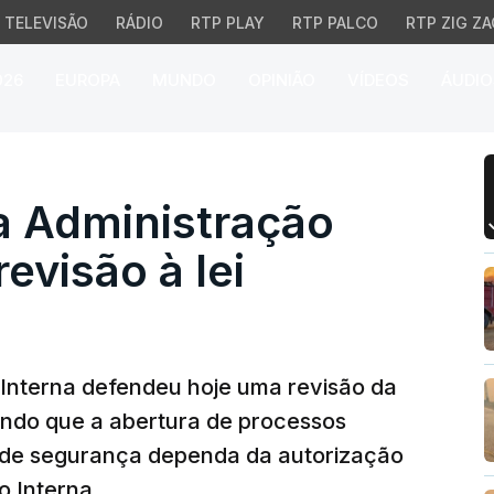
TELEVISÃO
RÁDIO
RTP PLAY
RTP PALCO
RTP ZIG ZA
026
EUROPA
MUNDO
OPINIÃO
VÍDEOS
ÁUDIO
Administração Interna de
a Administração
evisão à lei
 Interna defendeu hoje uma revisão da
tando que a abertura de processos
s de segurança dependa da autorização
o Interna.