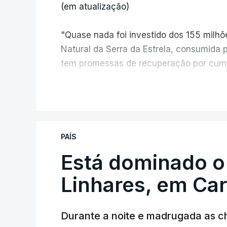
(em atualização)
"Quase nada foi investido dos 155 milh
Natural da Serra da Estrela, consumida 
tem promessas de recuperação por cump
V
PAÍS
Está dominado o
ERRO
100
ERROR ON HTML5 MEDIA ELEMEN
Linhares, em Ca
ESTE CONTEÚDO ESTÁ NESTE MO
Durante a noite e madrugada as 