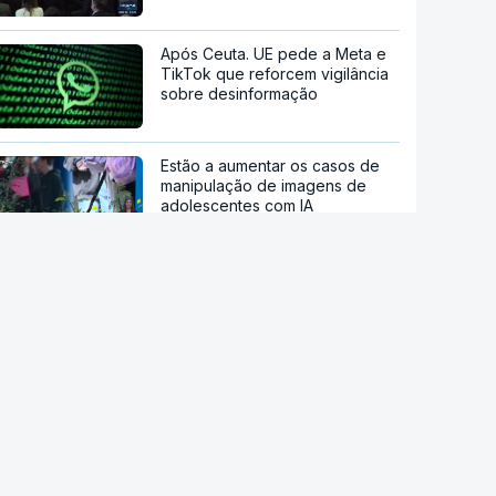
Após Ceuta. UE pede a Meta e
TikTok que reforcem vigilância
sobre desinformação
Estão a aumentar os casos de
manipulação de imagens de
adolescentes com IA
OpenAI pausa novo modelo de
IA por risco "crítico" de
cibersegurança
Milhares de escuteiros em
acampamento regional