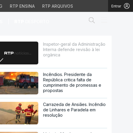
G
RTP ENSINA
RTP ARQUIVOS
Entrar
Abrir campo de
|
S
RTP
DESPORTO
fende revisão à lei org
Inspetor-geral da Administração
Interna defende revisão à lei
orgânica
Incêndios. Presidente da
República critica falta de
cumprimento de promessas e
propostas
Carrazeda de Ansiães. Incêndio
de Linhares e Paradela em
resolução