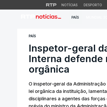
NOTÍCIAS
DESPORTO
PAÍS
MUNDIAL 2
Inspetor-geral da 
PAÍS
Inspetor-geral d
Interna defende r
orgânica
O inspetor-geral da Administração
lei orgânica da instituição, lamen
disciplinares a agentes das força
prévia do ministro da Administraçã