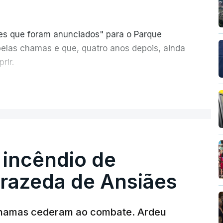
ões que foram anunciados" para o Parque
pelas chamas e que, quatro anos depois, ainda
rir.
ER MAIS
 incêndio de
T
rrazeda de Ansiães
MENTO INDISPONÍVEL
chamas cederam ao combate. Ardeu