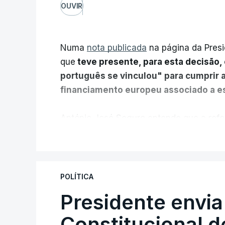
OUVIR
Numa
nota publicada
na página da Presi
que
teve presente, para esta decisão, 
português se vinculou" para cumprir 
financiamento europeu associado a es
António José Seguro entende que a refo
pretende "tornar o sistema mais simples,
V
"Sempre que seja possível reduzir burocr
os apoios chegam a quem mais necessit
POLÍTICA
certa", argumenta o Presidente da Repúb
Presidente envia
Constitucional d