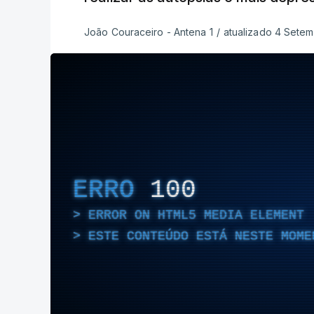
João Couraceiro - Antena 1
/
atualizado 4 Setem
ERRO
100
ERROR ON HTML5 MEDIA ELEMENT
ESTE CONTEÚDO ESTÁ NESTE MOME