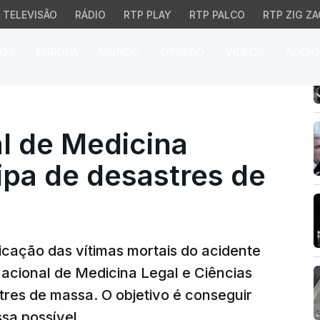
TELEVISÃO
RÁDIO
RTP PLAY
RTP PALCO
RTP ZIG ZA
026
EUROPA
MUNDO
OPINIÃO
VÍDEOS
ÁUDIO
 de Medicina Legal ativ
al de Medicina
ipa de desastres de
ficação das vítimas mortais do acidente
 Nacional de Medicina Legal e Ciências
tres de massa. O objetivo é conseguir
ssa possível.