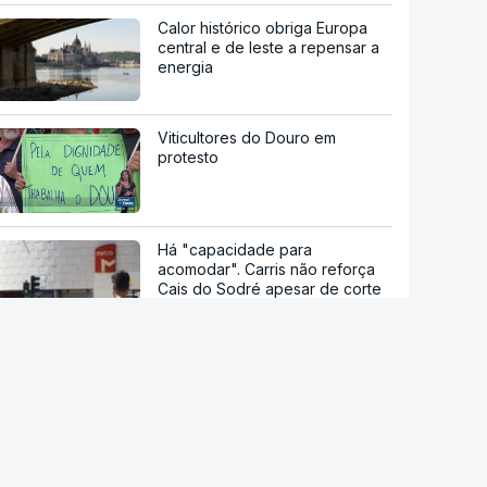
Calor histórico obriga Europa
central e de leste a repensar a
energia
Viticultores do Douro em
protesto
Há "capacidade para
acomodar". Carris não reforça
Cais do Sodré apesar de corte
no Metro de Lisboa
Aumentou o número de pessoas
a receber apoio alimentar da
AMI
Acordo de Meca. Arábia