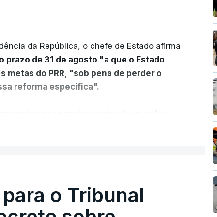
dência da República, o chefe de Estado afirma
o prazo de 31 de agosto "a que o Estado
as metas do PRR, "sob pena de perder o
sa reforma específica".
rma reúne treze apoios sociais "num só" e
 mais justo e transparente".
ER MAIS
acias, eliminar sobreposições e garantir que
a, estaremos a dar um passo na direção
lica.
 para o Tribunal
ecreto sobre