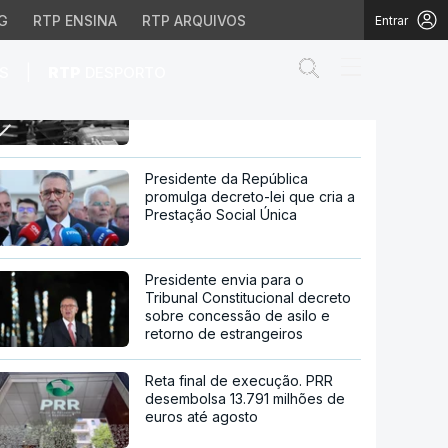
G
RTP ENSINA
RTP ARQUIVOS
Entrar
Abrir campo de
|
S
RTP
DESPORTO
Instituto Nacional de Medicina
Legal ativou equipa de
desastres de massa
ou equipa de desastres 
Presidente da República
promulga decreto-lei que cria a
Prestação Social Única
Presidente envia para o
Tribunal Constitucional decreto
sobre concessão de asilo e
retorno de estrangeiros
Reta final de execução. PRR
desembolsa 13.791 milhões de
euros até agosto