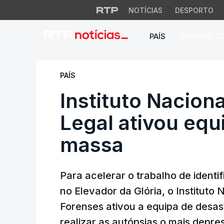
NOTÍCIAS
DESPORTO
PAÍS
MUNDIAL 2
Instituto Nacional
PAÍS
Instituto Nacion
Legal ativou equ
massa
Para acelerar o trabalho de identi
no Elevador da Glória, o Instituto
Forenses ativou a equipa de desas
realizar as autópsias o mais depre