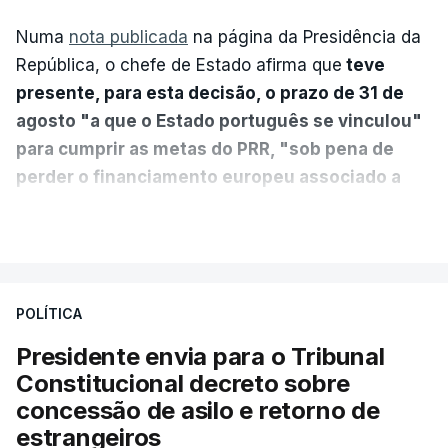
Numa
nota publicada
na página da Presidência da
República, o chefe de Estado afirma que
teve
presente, para esta decisão, o prazo de 31 de
agosto "a que o Estado português se vinculou"
para cumprir as metas do PRR, "sob pena de
perder o financiamento europeu associado a
essa reforma específica".
VER MAIS
António José Seguro entende que a reforma reúne
treze apoios sociais "num só" e pretende "tornar o
POLÍTICA
sistema mais simples, mais justo e transparente".
Presidente envia para o Tribunal
"Sempre que seja possível reduzir burocracias,
Constitucional decreto sobre
eliminar sobreposições e garantir que os apoios
concessão de asilo e retorno de
chegam a quem mais necessita, estaremos a dar
estrangeiros