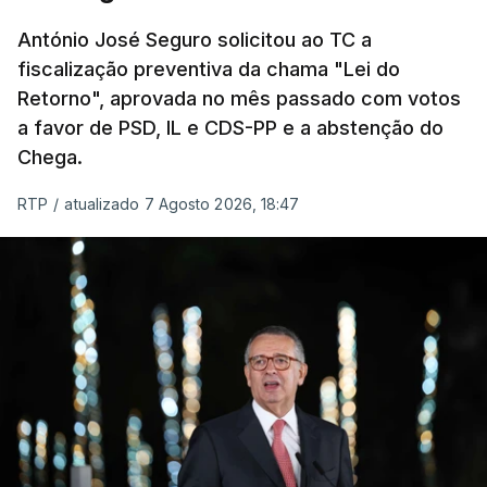
um passo na direção certa", argumenta o
António José Seguro solicitou ao TC a
Presidente da República.
fiscalização preventiva da chama "Lei do
Retorno", aprovada no mês passado com votos
Assegurar que "ninguém é
a favor de PSD, IL e CDS-PP e a abstenção do
prejudicado"
Chega.
RTP
/
atualizado 7 Agosto 2026, 18:47
O Preisdente deixa, no entanto, deixa alguns
avisos:
uma reforma desta dimensão "deve ter
como primeiro critério a proteção das pessoas"
e "nenhum processo de simplificação pode
traduzir-se numa diminuição da proteção
social".
António José Seguro vinca que se
deverá