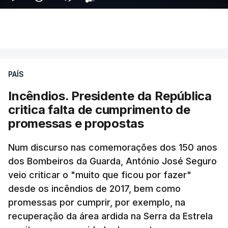
Ao mesmo tempo é também divulgada a realização
de um encontro entre o presidente Masoud
Pezeshkian e o ayatollah Khamenei que,
PAÍS
assinalando o início do terceiro ano de Pezeshkian
à frente do governo, teve na agenda o conflito
Incêndios. Presidente da República
armado com os Estados Unidos e Israel, além das
critica falta de cumprimento de
questões económicas de um país em guerra que
promessas e propostas
se confronta agora com uma inflação de 88%.
Num discurso nas comemorações dos 150 anos
De acordo com a informação oficial, que não indica
dos Bombeiros da Guarda, António José Seguro
onde ou quando decorreu a reunião, Khamenei e
veio criticar o "muito que ficou por fazer"
Pezeshkian discutiram ainda formas de garantir
desde os incêndios de 2017, bem como
recursos e gerir as despesas "em riais, divisas e
promessas por cumprir, por exemplo, na
energia", bem como sobre a cooperação
recuperação da área ardida na Serra da Estrela
económica com parceiros estrangeiros.