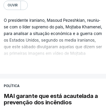
OUVIR
O presidente iraniano, Masoud Pezeshkian, reuniu-
se com o líder supremo do país, Mojtaba Khamenei,
para analisar a situação económica e a guerra com
os Estados Unidos, segundo os media iranianos,
que este sábado divulgaram aquelas que dizem ser
as primeiras imagens em vídeo de Mojtaba
Khamenei desde o início da guerra.
VER MAIS
O vídeo de 12 segundos, sem aúdio, data ou local
de gravação, foi colocado pela agência de notícias
Mehr na rede social Telegram, como aquilo que
POLÍTICA
pode ser considerada uma resposta à imprensa
MAI garante que está acautelada a
israelita, que nos últimos tempos vem dando conta
prevenção dos incêndios
de que o líder supremo iraniano estará em estado