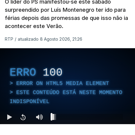
O líder do PS manifestou-se este sábado
surpreendido por Luís Montenegro ter ido para
férias depois das promessas de que isso não ia
acontecer este Verão.
RTP
/
atualizado 8 Agosto 2026, 21:26
ERRO
100
ERROR ON HTML5 MEDIA ELEMENT
ESTE CONTEÚDO ESTÁ NESTE MOMENTO
INDISPONÍVEL