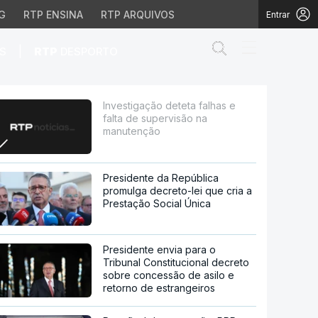
G
RTP ENSINA
RTP ARQUIVOS
Entrar
Abrir campo de
|
S
RTP
DESPORTO
ervisão na manutenção
Investigação deteta falhas e
falta de supervisão na
manutenção
Presidente da República
promulga decreto-lei que cria a
Prestação Social Única
Presidente envia para o
Tribunal Constitucional decreto
sobre concessão de asilo e
retorno de estrangeiros