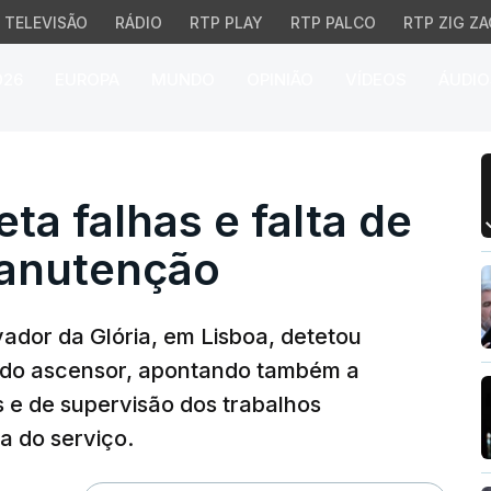
TELEVISÃO
RÁDIO
RTP PLAY
RTP PALCO
RTP ZIG ZA
026
EUROPA
MUNDO
OPINIÃO
VÍDEOS
ÁUDIO
a falhas e falta de sup
ta falhas e falta de
manutenção
vador da Glória, em Lisboa, detetou
 do ascensor, apontando também a
s e de supervisão dos trabalhos
a do serviço.