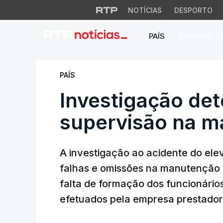
NOTÍCIAS
DESPORTO
PAÍS
MUNDIAL 2
Investigação detet
PAÍS
Investigação dete
supervisão na 
A investigação ao acidente do ele
falhas e omissões na manutenção
falta de formação dos funcionário
efetuados pela empresa prestador