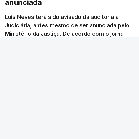
anunciada
Luís Neves terá sido avisado da auditoria à
Judiciária, antes mesmo de ser anunciada pelo
Ministério da Justiça. De acordo com o jornal
Público, o governo admite desgaste, mas
mantém a confiança no ministro e aposta nas
investigações para preservar a PJ.
RTP Notícias
/
atualizado 8 Agosto 2026, 07:48