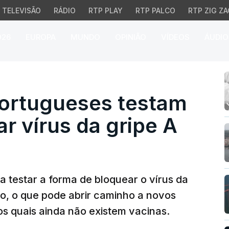
TELEVISÃO
RÁDIO
RTP PLAY
RTP PALCO
RTP ZIG ZA
026
EUROPA
MUNDO
OPINIÃO
VÍDEOS
ÁUDIO
tugueses testam forma d
portugueses testam
r vírus da gripe A
a testar a forma de bloquear o vírus da
ão, o que pode abrir caminho a novos
 os quais ainda não existem vacinas.