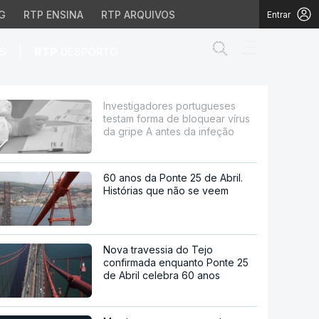
G
RTP ENSINA
RTP ARQUIVOS
Entrar
Abrir campo de
|
S
RTP
DESPORTO
e bloquear vírus da gr
Investigadores portugueses
testam forma de bloquear vírus
da gripe A antes da infeção
60 anos da Ponte 25 de Abril.
Histórias que não se veem
Nova travessia do Tejo
confirmada enquanto Ponte 25
de Abril celebra 60 anos