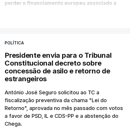
perder o financiamento europeu associado a
essa reforma específica".
VER MAIS
António José Seguro entende que a reforma reúne
treze apoios sociais "num só" e pretende "tornar o
POLÍTICA
sistema mais simples, mais justo e transparente".
Presidente envia para o Tribunal
"Sempre que seja possível reduzir burocracias,
Constitucional decreto sobre
eliminar sobreposições e garantir que os apoios
concessão de asilo e retorno de
chegam a quem mais necessita, estaremos a dar
estrangeiros
um passo na direção certa", argumenta o
António José Seguro solicitou ao TC a
Presidente da República.
fiscalização preventiva da chama "Lei do
Retorno", aprovada no mês passado com votos
Assegurar que "ninguém é
a favor de PSD, IL e CDS-PP e a abstenção do
prejudicado"
Chega.