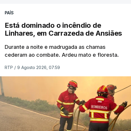
ERRO
100
PAÍS
ERROR ON HTML5 MEDIA ELEMENT
Está dominado o incêndio de
Linhares, em Carrazeda de Ansiães
ESTE CONTEÚDO ESTÁ NESTE
MOMENTO INDISPONÍVEL
Durante a noite e madrugada as chamas
cederam ao combate. Ardeu mato e floresta.
RTP
/
9 Agosto 2026, 07:59