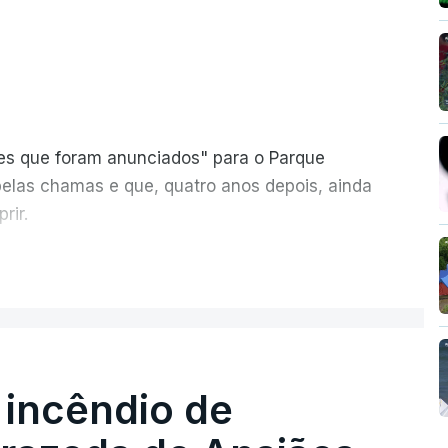
ões que foram anunciados" para o Parque
pelas chamas e que, quatro anos depois, ainda
rir.
ER MAIS
 incêndio de
T