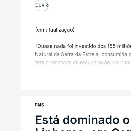
OUVIR
(em atualização)
"Quase nada foi investido dos 155 milh
Natural da Serra da Estrela, consumida 
tem promessas de recuperação por cump
V
PAÍS
Está dominado o
ERRO
100
ERROR ON HTML5 MEDIA ELEMEN