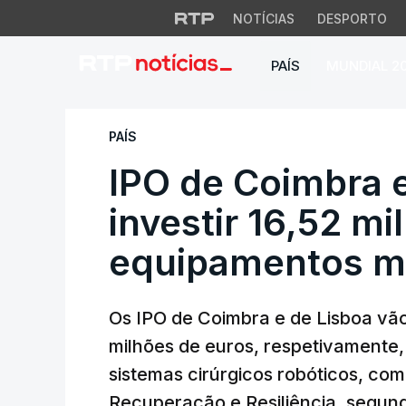
NOTÍCIAS
DESPORTO
PAÍS
MUNDIAL 2
IPO de Coimbra e L
PAÍS
IPO de Coimbra 
investir 16,52 m
equipamentos mé
Os IPO de Coimbra e de Lisboa vão 
milhões de euros, respetivamente
sistemas cirúrgicos robóticos, co
Recuperação e Resiliência, segu