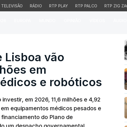
TELEVISÃO
RÁDIO
RTP PLAY
RTP PALCO
RTP ZIG ZA
026
EUROPA
MUNDO
OPINIÃO
VÍDEOS
ÁUDIO
isboa vão investir 16,
e Lisboa vão
ilhões em
dicos e robóticos
investir, em 2026, 11,6 milhões e 4,92
, em equipamentos médicos pesados e
m financiamento do Plano de
ndo um despacho governamental.