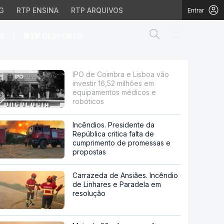
G
RTP ENSINA
RTP ARQUIVOS
Entrar
Abrir campo de
|
S
RTP
DESPORTO
52 milhões em equipame
IPO de Coimbra e Lisboa vão
investir 16,52 milhões em
equipamentos médicos e
robóticos
Incêndios. Presidente da
República critica falta de
cumprimento de promessas e
propostas
Carrazeda de Ansiães. Incêndio
de Linhares e Paradela em
resolução