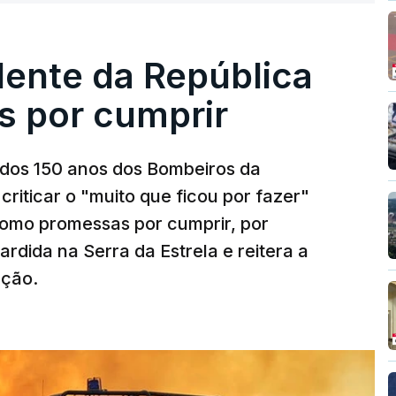
dente da República
s por cumprir
os 150 anos dos Bombeiros da
riticar o "muito que ficou por fazer"
como promessas por cumprir, por
rdida na Serra da Estrela e reitera a
nção.