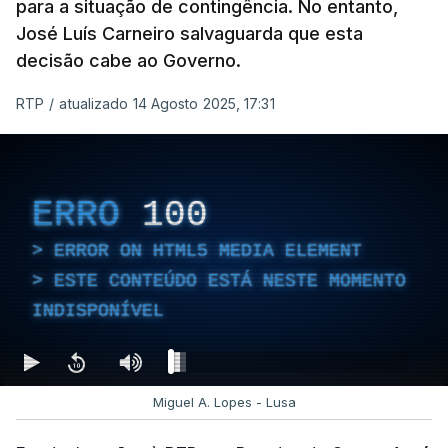
para a situação de contingência. No entanto,
José Luís Carneiro salvaguarda que esta
decisão cabe ao Governo.
RTP
/
atualizado 14 Agosto 2025, 17:31
ERRO
100
ERROR ON HTML5 MEDIA ELEMENT
ESTE CONTEÚDO ESTÁ NESTE MOMENTO
INDISPONÍVEL
Miguel A. Lopes - Lusa