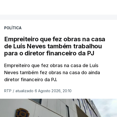
aos alunos as versões digitalizadas das respetivas
VER MAIS
provas classificadas, à semelhança do que
aconteceu durante a 1.ª fase.
POLÍTICA
Em anos anteriores, a consulta das provas
Empreiteiro que fez obras na casa
dependia da apresentação de um requerimento,
de Luís Neves também trabalhou
mas o Governo decidiu, a partir deste ano,
para o diretor financeiro da PJ
disponibilizar a cópia dos exames classificados a
todos os estudantes para "reforçar a transparência
Empreiteiro que fez obras na casa de Luís
e rigor do processo" devido às falhas na
Neves também fez obras na casa do ainda
classificação eletrónica.
diretor financeiro da PJ.
Serão também publicadas as notas da 2.ª fase
RTP
/
atualizado 6 Agosto 2026, 20:10
das provas finais do 9.º ano.
Quanto aos pedidos de reapreciação de provas
realizadas durante a 1.ª fase, os resultados só