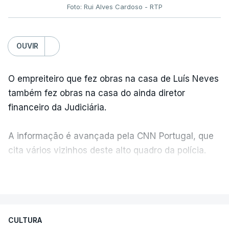
Foto: Rui Alves Cardoso - RTP
OUVIR
O empreiteiro que fez obras na casa de Luís Neves
também fez obras na casa do ainda diretor
financeiro da Judiciária.
A informação é avançada pela CNN Portugal, que
cita vários vizinhos deste alto quadro da polícia.
VER MAIS
Foi o diretor financeiro, Álvaro Pires, que assumiu a
responsabilidade de sugerir as instalações da
Construbarcelos para acolher um atrelado
CULTURA
apreendido numa operação de droga.