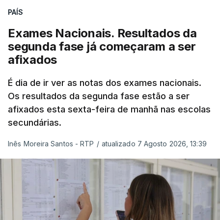
secundário e para a utilização de exames
PAÍS
nacionais como provas de ingresso”, refere o
Exames Nacionais. Resultados da
Ministério da Educação, Ciência e Inovação (MECI)
segunda fase já começaram a ser
em comunicado enviado esta sexta-feira.
afixados
O Ministério salienta que o número de
É dia de ir ver as notas dos exames nacionais.
candidatos à primeira fase poderá ainda subir,
Os resultados da segunda fase estão a ser
uma vez que esta sexta-feira são afixados os
afixados esta sexta-feira de manhã nas escolas
resultados dos processos de reapreciação dos
secundárias.
exames nacionais realizados na primeira fase.
Inês Moreira Santos - RTP
/
atualizado 7 Agosto 2026, 13:39
O Ministério da Educação recorda que as
Instituições de Ensino Superior puderam
acrescentar aos elencos de provas de ingresso
previamente definidos dois elencos alternativos,
cada um constituído por uma única prova de