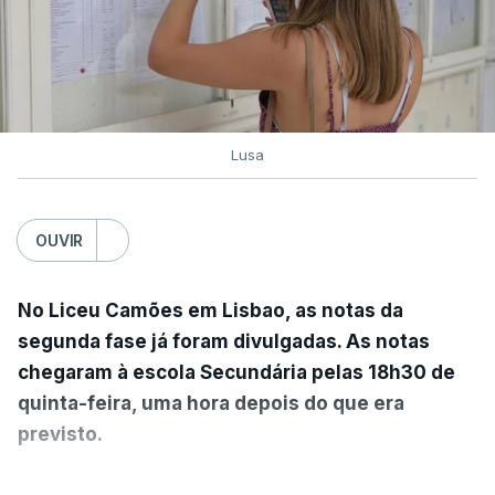
ingresso.
"Esta decisão do Governo retomou, assim, a regra
que vigorou até 2024 (entre uma e três provas de
ingresso), dando às IES maior autonomia na
Lusa
fixação das condições de acesso", salienta o
ministério.
OUVIR
De acordo com o IES, do universo dos 1.519
pares instituição/curso que podiam fixar
No Liceu Camões em Lisbao, as notas da
elencos com apenas uma única prova de
segunda fase já foram divulgadas. As notas
ingresso, 1.330 decidiram fixar pelo menos um
chegaram à escola Secundária pelas 18h30 de
elenco com uma única prova de ingresso, o que
quinta-feira, uma hora depois do que era
representa 88%.
previsto.
A medida respondeu também às solicitações das