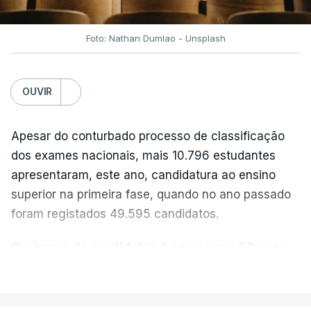
Foto: Nathan Dumlao - Unsplash
OUVIR
Apesar do conturbado processo de classificação
dos exames nacionais, mais 10.796 estudantes
apresentaram, este ano, candidatura ao ensino
superior na primeira fase, quando no ano passado
foram registados 49.595 candidatos.
O número de candidatos é o maior em 30 anos,
“exceto nos anos da pandemia de Covid-19
,
VER MAIS
durante os quais foram adotadas regras
excecionais para a conclusão do ensino