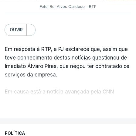
Foto: Rui Alves Cardoso - RTP
OUVIR
Em resposta à RTP, a PJ esclarece que, assim que
teve conhecimento destas notícias questionou de
imediato Álvaro Pires, que negou ter contratado os
serviços da empresa.
Em causa está a notícia avançada pela CNN
Portugal de que o diretor financeiro também tinha
VER MAIS
recorrido à Construbarcelos, tal como Luís Neves.
A Judiciária adianta ainda que não ordenou a
POLÍTICA
abertura de qualquer processo disciplinar, por não