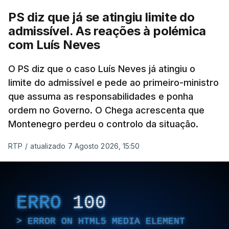
ter qualquer elemento que indicie a realização
PS diz que já se atingiu limite do
dessas obras.
admissível. As reações à polémica
com Luís Neves
ARTIGOS RELACIONADOS
O PS diz que o caso Luís Neves já atingiu o
limite do admissível e pede ao primeiro-ministro
que assuma as responsabilidades e ponha
Empreiteiro da
Construbarcelos também
ordem no Governo. O Chega acrescenta que
fez obras na casa do diretor
Montenegro perdeu o controlo da situação.
financeiro da PJ
atualizado 7 Agosto 2026, 14:25
RTP
/
atualizado 7 Agosto 2026, 15:50
Empreiteiro que fez obras
na casa de Luís Neves
ERRO
100
também trabalhou para o
diretor financeiro da PJ
ERROR ON HTML5 MEDIA ELEMENT
atualizado 7 Agosto 2026, 14:26