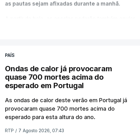
as pautas sejam afixadas durante a manhã.
A partir de hoje, as escolas poderão também enviar
aos alunos as versões digitalizadas das respetivas
VER MAIS
provas classificadas, à semelhança do que
aconteceu durante a 1.ª fase.
PAÍS
Em anos anteriores, a consulta das provas
Ondas de calor já provocaram
dependia da apresentação de um requerimento,
quase 700 mortes acima do
mas o Governo decidiu, a partir deste ano,
esperado em Portugal
disponibilizar a cópia dos exames classificados a
todos os estudantes para "reforçar a transparência
As ondas de calor deste verão em Portugal já
e rigor do processo" devido às falhas na
provocaram quase 700 mortes acima do
classificação eletrónica.
esperado para esta altura do ano.
Serão também publicadas as notas da 2.ª fase
RTP
/
7 Agosto 2026, 07:43
das provas finais do 9.º ano.