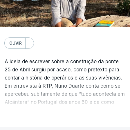
OUVIR
A ideia de escrever sobre a construção da ponte
25 de Abril surgiu por acaso, como pretexto para
contar a história de operários e as suas vivências.
Em entrevista à RTP, Nuno Duarte conta como se
apercebeu subitamente de que “tudo acontecia em
Alcântara” no Portugal dos anos 60 e de como
poderia incluir esta obra marcante na ficção. Hoje,
VER MAIS
quando passa pelo aço de cor avermelhada que
faz a ligação entre as duas margens do Tejo, sorri