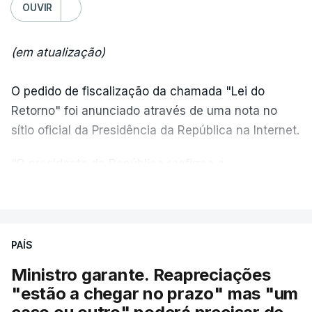
OUVIR
(em atualização)
O pedido de fiscalização da chamada "Lei do
Retorno" foi anunciado através de uma nota no
sítio oficial da Presidência da República na Internet.
“O presidente da República reafirma
a
necessidade de se combater a imigração ilegal
,
VER MAIS
de se controlar eficazmente a imigração legal e de
se garantir a defesa das nossas fronteiras, num
quadro de cooperação entre os Estados europeus
PAÍS
parte do Espaço Schengen”, começa por indicar a
Ministro garante. Reapreciações
nota.
"estão a chegar no prazo" mas "um