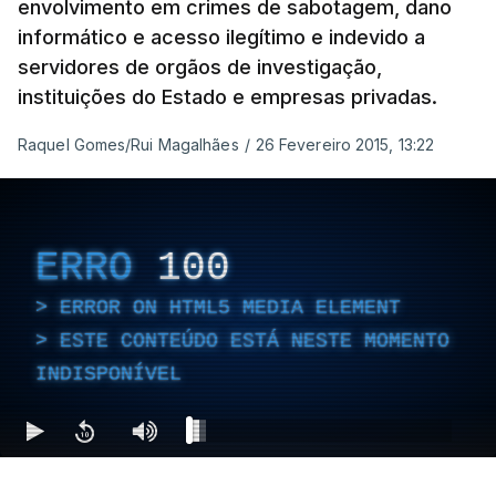
envolvimento em crimes de sabotagem, dano
informático e acesso ilegítimo e indevido a
servidores de orgãos de investigação,
instituições do Estado e empresas privadas.
Raquel Gomes/Rui Magalhães
/
26 Fevereiro 2015, 13:22
ERRO
100
ERROR ON HTML5 MEDIA ELEMENT
ESTE CONTEÚDO ESTÁ NESTE MOMENTO
INDISPONÍVEL