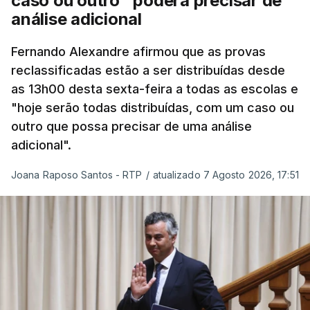
caso ou outro" poderá precisar de
“Por outro lado, o presidente da República reitera
análise adicional
que a segurança das nossas fronteiras não é
incompatível com a dignidade humana. Atente-se
Fernando Alexandre afirmou que as provas
que as mulheres, homens e crianças que pedem
reclassificadas estão a ser distribuídas desde
asilo e refúgio no nosso país fogem de guerras, de
as 13h00 desta sexta-feira a todas as escolas e
conflitos armados, de perseguições políticas, entre
"hoje serão todas distribuídas, com um caso ou
outras razões humanitárias”, acrescenta.
outro que possa precisar de uma análise
adicional".
António José Seguro considera que
este decreto
Joana Raposo Santos - RTP
/
atualizado 7 Agosto 2026, 17:51
levanta “fundadas dúvidas quanto a saber se é
acautelado o interesse superior da criança”,
nomeadamente ao possibilitar a “separação
entre pais e filhos
ou a expulsão (embora indireta
ou consequencial) dos filhos menores portugueses,
permitindo-se também, em certas situações, o
afastamento coercivo e a expulsão de crianças