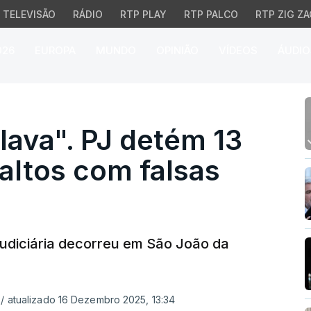
TELEVISÃO
RÁDIO
RTP PLAY
RTP PALCO
RTP ZIG ZA
026
EUROPA
MUNDO
OPINIÃO
VÍDEOS
ÁUDIO
a". PJ detém 13 suspeit
lava". PJ detém 13
altos com falsas
Judiciária decorreu em São João da
/
atualizado 16 Dezembro 2025, 13:34