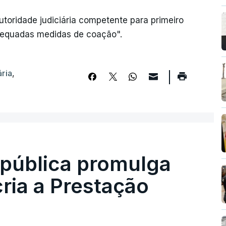
utoridade judiciária competente para primeiro
 adequadas medidas de coação".
ária
,
epública promulga
cria a Prestação