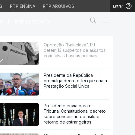
G
RTP ENSINA
RTP ARQUIVOS
Entrar
Abrir campo de
|
S
RTP
DESPORTO
os de assaltos com fals
Operação "Balaclava". PJ
detém 13 suspeitos de assaltos
com falsas buscas policiais
Presidente da República
promulga decreto-lei que cria a
Prestação Social Única
Presidente envia para o
Tribunal Constitucional decreto
sobre concessão de asilo e
retorno de estrangeiros