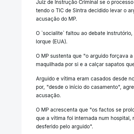
Juiz de Instrução Criminal se o proces
tendo o TIC de Sintra decidido levar o 
acusação do MP.
O `socialite` faltou ao debate instrutór
Iorque (EUA).
O MP sustenta que "o arguido forçava a v
maquilhada por si e a calçar sapatos qu
Arguido e vítima eram casados desde no
por, "desde o início do casamento", agred
acusação.
O MP acrescenta que "os factos se pro
que a vítima foi internada num hospita
desferido pelo arguido".