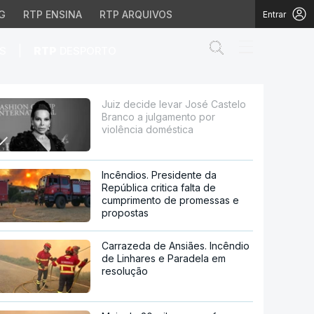
G
RTP ENSINA
RTP ARQUIVOS
Entrar
Abrir campo de
|
S
RTP
DESPORTO
ulgamento por violência
Juiz decide levar José Castelo
Branco a julgamento por
violência doméstica
Incêndios. Presidente da
República critica falta de
cumprimento de promessas e
propostas
Carrazeda de Ansiães. Incêndio
de Linhares e Paradela em
resolução