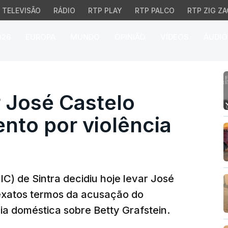
TELEVISÃO
RÁDIO
RTP PLAY
RTP PALCO
RTP ZIG ZA
026
EUROPA
MUNDO
OPINIÃO
VÍDEOS
ÁUDIO
José Castelo Branco a j
r José Castelo
nto por violência
IC) de Sintra decidiu hoje levar José
exatos termos da acusação do
cia doméstica sobre Betty Grafstein.