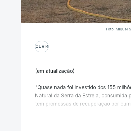
Foto: Miguel 
OUVIR
(em atualização)
"Quase nada foi investido dos 155 milh
Natural da Serra da Estrela, consumida 
tem promessas de recuperação por cump
V