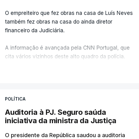
O empreiteiro que fez obras na casa de Luís Neves
também fez obras na casa do ainda diretor
financeiro da Judiciária.
A informação é avançada pela CNN Portugal, que
cita vários vizinhos deste alto quadro da polícia.
VER MAIS
Foi o diretor financeiro, Álvaro Pires, que assumiu a
responsabilidade de sugerir as instalações da
Construbarcelos para acolher um atrelado
POLÍTICA
apreendido numa operação de droga.
Auditoria à PJ. Seguro saúda
iniciativa da ministra da Justiça
O presidente da República saudou a auditoria