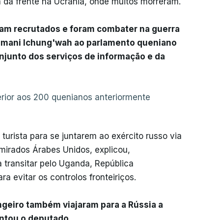
 da frente na Ucrânia, onde muitos morreram.
oram recrutados e foram combater na guerra
Kimani Ichung'wah ao parlamento queniano
onjunto dos serviços de informação e da
erior aos 200 quenianos anteriormente
turista para se juntarem ao exército russo via
Emirados Árabes Unidos, explicou,
 transitar pelo Uganda, República
a evitar os controlos fronteiriços.
geiro também viajaram para a Rússia a
entou o deputado.