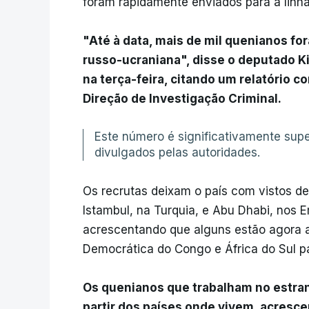
foram rapidamente enviados para a linha
"Até à data, mais de mil quenianos f
russo-ucraniana", disse o deputado 
na terça-feira, citando um relatório c
Direção de Investigação Criminal.
Este número é significativamente sup
divulgados pelas autoridades.
Os recrutas deixam o país com vistos de 
Istambul, na Turquia, e Abu Dhabi, nos 
acrescentando que alguns estão agora a
Democrática do Congo e África do Sul par
Os quenianos que trabalham no estran
partir dos países onde vivem, acresc