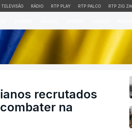
TELEVISÃO
RÁDIO
RTP PLAY
RTP PALCO
RTP ZIG ZA
026
EUROPA
MUNDO
OPINIÃO
VÍDEOS
ÁUDIO
nos recrutados pela Rú
nianos recrutados
a combater na