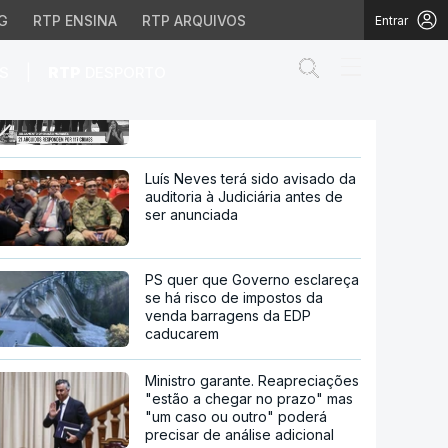
G
RTP ENSINA
RTP ARQUIVOS
Entrar
Abrir campo de
|
S
RTP
DESPORTO
Julgamento Operação Marquês
envolve 21 arguidos que
respondem por 117 crimes
 arguidos que responde
Luís Neves terá sido avisado da
auditoria à Judiciária antes de
ser anunciada
PS quer que Governo esclareça
se há risco de impostos da
venda barragens da EDP
caducarem
Ministro garante. Reapreciações
"estão a chegar no prazo" mas
"um caso ou outro" poderá
precisar de análise adicional