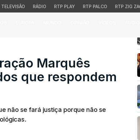
TELEVISÃO
RÁDIO
RTP PLAY
RTP PALCO
RTP ZIG ZA
026
EUROPA
MUNDO
OPINIÃO
VÍDEOS
ÁUDIO
ão Marquês envolve 21
ração Marquês
idos que respondem
ue não se fará justiça porque não se
ológicas.