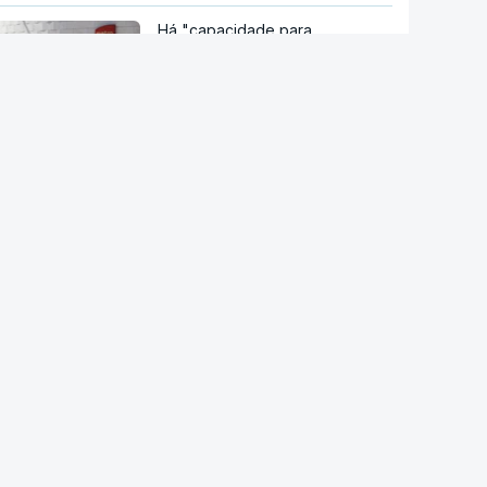
Há "capacidade para
acomodar". Carris não reforça
Cais do Sodré apesar de corte
no Metro de Lisboa
Aumentou o número de pessoas
a receber apoio alimentar da
AMI
Acordo de Meca. Arábia
Saudita, Paquistão e Turquia
assinam pacto de defesa mútua
Pelo menos 11 civis feridos em
ataque Huthi na Arábia Saudita
Trump nega escassez de armas