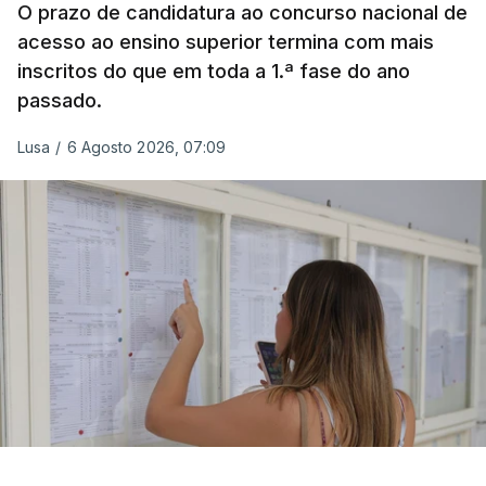
deixou o parque de campismo sem condições
O prazo de candidatura ao concurso nacional de
acesso ao ensino superior termina com mais
foram por isso realojadas 67 pessoas no parque de
inscritos do que em toda a 1.ª fase do ano
estacionamento da escola profissional, como
passado.
explicou à RTP Antena 1 Vânia Ferreira, presidente
da Câmara Municipal da Praia da Vitória.
Lusa
/
6 Agosto 2026, 07:09
ERRO
100
ERROR ON HTML5 MEDIA ELEMENT
ESTE CONTEÚDO ESTÁ NESTE
MOMENTO INDISPONÍVEL
O transporte destas pessoas foi feito pela