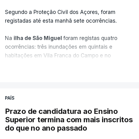
Segundo a Proteção Civil dos Açores, foram
registadas até esta manhã sete ocorrências.
Na
ilha de São Miguel
foram registas quatro
ocorrências: três inundações em quintais e
habitações em Vila Franca do Campo e no
Nordeste uma inundação numa casa.
VER MAIS
Em
São Jorge
houve duas: na freguesia da
Urzelina, no concelho de Velas, foi registada uma
PAÍS
inundação numa habitação e houve um
deslizamento de terras numa estrada nos Nortes,
Prazo de candidatura ao Ensino
que entretanto já foi parcialmente desobstruída.
Superior termina com mais inscritos
do que no ano passado
Na
Terceira
, na Praia da Vitória, o mau tempo