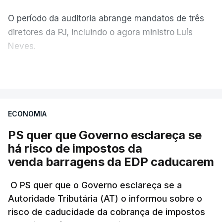
O período da auditoria abrange mandatos de três
diretores da PJ, incluindo o agora ministro Luís
Neves.
VER MAIS
A Judiciária confirma que foi o atual diretor quem
sugeriu esta auditoria e que a ministra concordou.
ECONOMIA
Não há prazos fixados para a conclusão desta
avaliação à Polícia Judiciária.
PS quer que Governo esclareça se
há risco de impostos da
Do início da polémica com a revelação de obras a
venda barragens da EDP caducarem
título pessoal, numa propriedade no Alentejo, feitas
pelo mesmo empreiteiro contratado 17 vezes para
O PS quer que o Governo esclareça se a
Autoridade Tributária (AT) o informou sobre o
obras na Polícia Judiciária (PJ) até aos últimos dias,
risco de caducidade da cobrança de impostos
em que até do Governo surgiram ordens para mais