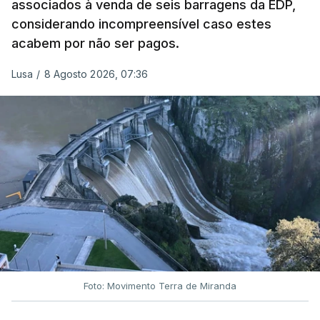
associados à venda de seis barragens da EDP,
inquéritos e averiguações aos seus mandatos à
considerando incompreensível caso estes
frente da polícia criminal, Luís Neves está há
acabem por não ser pagos.
praticamente um mês sem sair do topo das
notícias.
Lusa
/
8 Agosto 2026, 07:36
ARTIGOS RELACIONADOS
Nova polémica com Luís
Neves. Ministro nega
favorecimento a construtora
DST
7 Agosto 2026, 20:28
Foto: Movimento Terra de Miranda
Partidos criticam silêncio de
Luís Montenegro nas