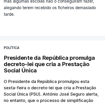
mas algumas escolas não o conseguiram fazer,
cumpridas ou se vão sair goradas".
alegando terem recebido os ficheiros demasiado
"Reforçámos uma pergunta que fizemos em abril e
tarde.
à qual o Ministro das Finanças ainda não
respondeu: porque o Governo está atrasado
na publicação de um decreto-lei que cria o fundo
que vai transferir estas receitas fiscais para os
territórios que são abrangidos por estas
POLÍTICA
barragens?", questionou ainda.
Presidente da República promulga
decreto-lei que cria a Prestação
Para o deputado socialista "é incompreensível não
Social Única
só que os impostos possam acabar por não serem
cobrados, como também que haja atrasos, seja por
O Presidente da República promulgou esta
motivos políticos ou por motivos burocráticos,
sexta-feira o decreto-lei que cria a Prestação
na transferência depois destas verbas para as
Social Única (PSU). António José Seguro alerta,
populações".
no entanto, que o processo de simplificação