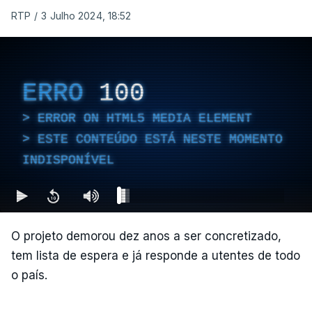
RTP
/
3 Julho 2024, 18:52
ERRO
100
ERROR ON HTML5 MEDIA ELEMENT
ESTE CONTEÚDO ESTÁ NESTE MOMENTO
INDISPONÍVEL
O projeto demorou dez anos a ser concretizado,
tem lista de espera e já responde a utentes de todo
o país.