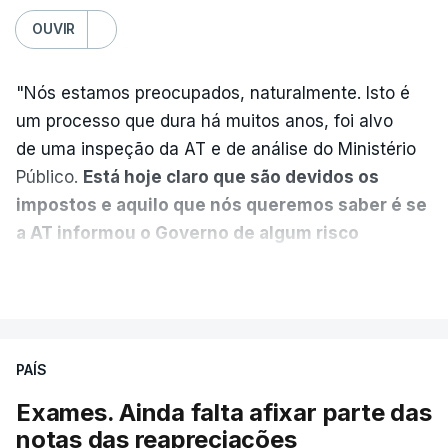
polémicas com Luís Neves
OUVIR
atualizado 7 Agosto 2026, 21:04
"Nós estamos preocupados, naturalmente. Isto é
Diretor financeiro da PJ
um processo que dura há muitos anos, foi alvo
nega que Construbarcelos
tenha feito obras na casa
de uma inspeção da AT e de análise do Ministério
onde vive
Público.
Está hoje claro que são devidos os
atualizado 7 Agosto 2026, 15:56
impostos e aquilo que nós queremos saber é se
a AT informou o Governo de algum risco
Auditoria à PJ foi pedida por
caducidade
", disse, em declarações à Lusa, o
VER MAIS
atual diretor
deputado do PS Miguel Costa Matos.
atualizado 7 Agosto 2026, 20:20
Na sequência de notícias desta semana sobre o
risco de caducidade dos 335,2 milhões euros
PAÍS
devidos em impostos pelo negócio das seis
Exames. Ainda falta afixar parte das
barragens transmontanas vendidas pela EDP à
notas das reapreciações