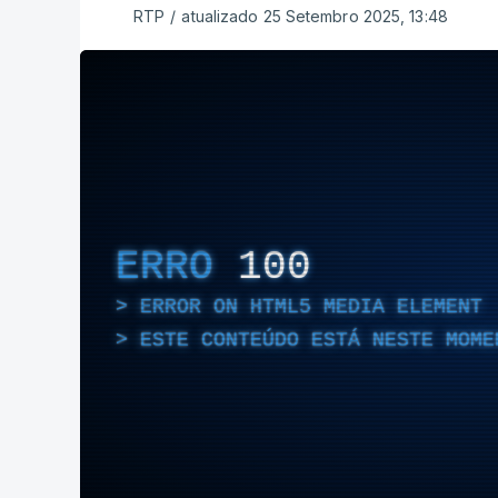
RTP
/
atualizado 25 Setembro 2025, 13:48
ERRO
100
ERROR ON HTML5 MEDIA ELEMENT
ESTE CONTEÚDO ESTÁ NESTE MOME