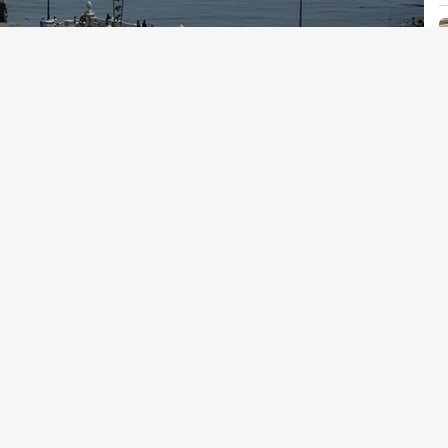
 acesso ao ensino superior
caso só então
alterar a candidatura já submetida.
acionais do ensino secundário foram avaliados
tou várias falhas técnicas, obrigando ao
 das notas.
candidatura da 1.ª fase do concurso nacional
nou na quinta-feira, e criou uma época
tre 03 e 08 de setembro.
 A. Pina - RTP