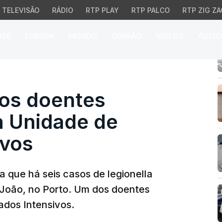
TELEVISÃO
RÁDIO
RTP PLAY
RTP PALCO
RTP ZIG ZA
026
EUROPA
MUNDO
OPINIÃO
VÍDEOS
ÁUDIO
 doentes infetados est
dos doentes
a Unidade de
ivos
 que há seis casos de legionella
o João, no Porto. Um dos doentes
ados Intensivos.