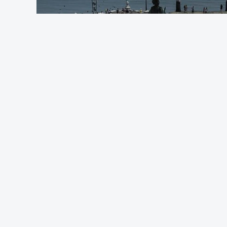
candidatura à 1.ª fase do concurso de
reúnam as condições para concorrer, ou 
Pela primeira vez este ano, os exames n
em formato digital, mas o processo regis
adiamento por alguns dias da divulgação
O Ministério manteve os calendários de 
de acesso ao ensino superior, que termi
especial de exames, que irá decorrer en
c/Lusa
ARTIGOS RELACIONADOS
Pedro