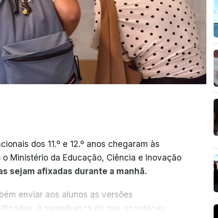
cionais dos 11.º e 12.º anos chegaram às
o o Ministério da Educação, Ciência e Inovação
as sejam afixadas durante a manhã.
mbém enviar aos alunos as versões
ssificadas, à semelhança do que aconteceu