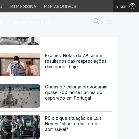
G
RTP ENSINA
RTP ARQUIVOS
Entrar
Abrir campo de
|
S
RTP
DESPORTO
Legionella. Um dos doentes
infetados está na Unidade de
Cuidados Intensivos
á na Unidade de Cuidad
Exames. Notas da 2.ª fase e
resultados das reapreciações
divulgados hoje
Ondas de calor já provocaram
quase 700 mortes acima do
esperado em Portugal
PS diz que situação de Luís
Neves "atingiu o limite do
admissível"