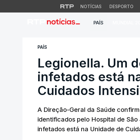
NOTÍCIAS
DESPORTO
PAÍS
MUNDIAL 2
Legionella. Um dos
PAÍS
Legionella. Um 
infetados está n
Cuidados Intens
A Direção-Geral da Saúde confirma
identificados pelo Hospital de Sã
infetados está na Unidade de Cuid