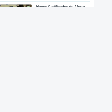
Novos Certificados de Aforro
atraem investimento das famílias
Endividamento das famílias
atingiu máximo histórico de 180
mil milhões de euros
"Opções militares adicionais".
Míssil da Coreia do Norte
apontado ao Mar do Japão
Governo dinamarquês aplica
regras mais rígidas ao uso da IA
nas escolas
O impacto das redes sociais nos