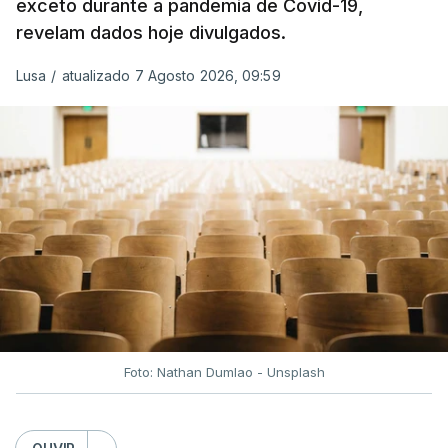
exceto durante a pandemia de Covid-19,
superior a 10 cêntimos, para mitigar a escalada de
revelam dados hoje divulgados.
preços.
Lusa
/
atualizado 7 Agosto 2026, 09:59
Depois de uma subida inicial devido à guerra no
Irão, à tensão geopolítica no Médio Oriente e ao
fecho do estreito de Ormuz, os preços dos
combustíveis desceram durante o cessar-fogo
entre Washington e Teerão.
No entanto, com o retomar do conflito, as últimas
semanas têm sido marcadas por uma subida
acentuada, tendência que deverá ser revertida na
próxima semana.
Foto: Nathan Dumlao - Unsplash
c/Lusa