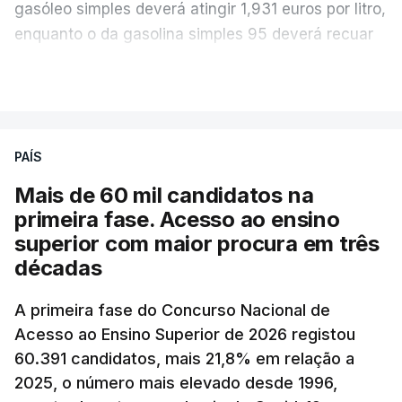
gasóleo simples deverá atingir 1,931 euros por litro,
enquanto o da gasolina simples 95 deverá recuar
para 1,855 euros por litro.
VER MAIS
A média final só ficará fechada ao final do dia,
podendo ainda registar alterações em função da
evolução das cotações internacionais do petróleo,
PAÍS
e o custo final na bomba poderá variar conforme o
Mais de 60 mil candidatos na
posto de abastecimento, a marca e a localização.
primeira fase. Acesso ao ensino
superior com maior procura em três
A atualização do desconto do Imposto sobre os
décadas
Produtos Petrolíferos (ISP) também poderá
alterar os valores previstos.
A primeira fase do Concurso Nacional de
Acesso ao Ensino Superior de 2026 registou
O Governo comprometeu-se a aplicar uma redução
60.391 candidatos, mais 21,8% em relação a
extraordinária e temporária no ISP, sempre que se
2025, o número mais elevado desde 1996,
verifique um aumento do preço dos combustíveis