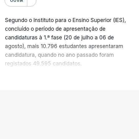
OUVIR
Segundo o Instituto para o Ensino Superior (IES),
concluído o período de apresentação de
candidaturas à 1.ª fase (20 de julho a 06 de
agosto), mais 10.796 estudantes apresentaram
candidatura, quando no ano passado foram
registados 49.595 candidatos.
"Os resultados da 1ª fase do concurso nacional de
VER MAIS
acesso mostram que em 2026 se registou o
número mais elevado de candidatos nos últimos 30
anos, exceto nos anos da pandemia de Covid-19,
PAÍS
durante os quais foram adotadas regras
Exames Nacionais. Resultados da
excecionais para a conclusão do ensino
segunda fase afixados hoje
secundário e para a utilização de exames