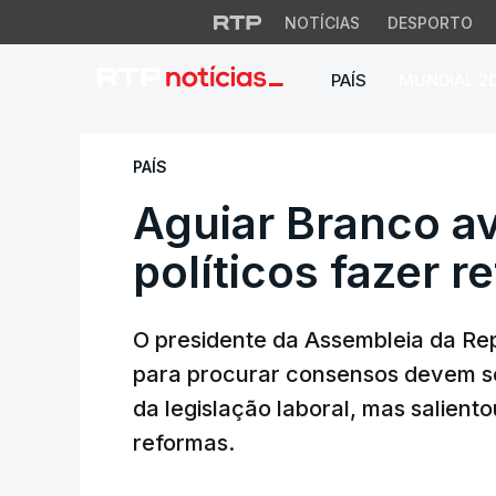
NOTÍCIAS
DESPORTO
PAÍS
MUNDIAL 2
Aguiar Branco avis
PAÍS
Aguiar Branco a
políticos fazer 
O presidente da Assembleia da Re
para procurar consensos devem se
da legislação laboral, mas saliento
reformas.