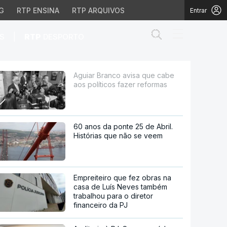
G
RTP ENSINA
RTP ARQUIVOS
Entrar
Abrir campo de
|
S
RTP
DESPORTO
s fazer reformas
Aguiar Branco avisa que cabe
aos políticos fazer reformas
60 anos da ponte 25 de Abril.
Histórias que não se veem
Empreiteiro que fez obras na
casa de Luís Neves também
trabalhou para o diretor
financeiro da PJ