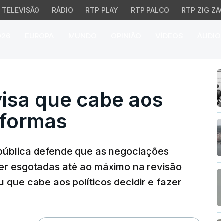
TELEVISÃO
RÁDIO
RTP PLAY
RTP PALCO
RTP ZIG ZA
026
EUROPA
MUNDO
OPINIÃO
VÍDEOS
ÁUDIO
a que cabe aos político
visa que cabe aos
reformas
pública defende que as negociações
r esgotadas até ao máximo na revisão
u que cabe aos políticos decidir e fazer