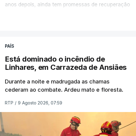
anos depois, ainda tem promessas de recuperação
por cumprir.
VER MAIS
ERRO
100
PAÍS
ERROR ON HTML5 MEDIA ELEMENT
Está dominado o incêndio de
Linhares, em Carrazeda de Ansiães
ESTE CONTEÚDO ESTÁ NESTE
MOMENTO INDISPONÍVEL
Durante a noite e madrugada as chamas
cederam ao combate. Ardeu mato e floresta.
RTP
/
9 Agosto 2026, 07:59