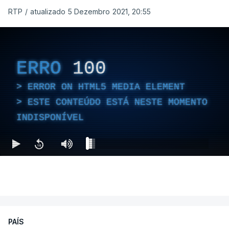
RTP
/
atualizado 5 Dezembro 2021, 20:55
ERRO
100
ERROR ON HTML5 MEDIA ELEMENT
ESTE CONTEÚDO ESTÁ NESTE MOMENTO
INDISPONÍVEL
PAÍS