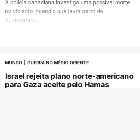
A polícia canadiana investiga uma possível morte
no violento incêndio que lavra perto de
Summerland.
VER MAIS
É um cenário de terror, descreve o primeiro-
ministro da Columbia Britânica, David Iby.
MUNDO
|
GUERRA NO MÉDIO ORIENTE
Israel rejeita plano norte-americano
ERRO
100
para Gaza aceite pelo Hamas
ERROR ON HTML5 MEDIA ELEMENT
O primeiro-ministro israelita, Benjamin
ESTE CONTEÚDO ESTÁ NESTE
Netanyahu, afirmou hoje que "Israel rejeita" o
MOMENTO INDISPONÍVEL
mais recente roteiro de paz apresentado por
Washington, aceite pelo Hamas, e condicionou
qualquer retirada israelita a um desarmamento