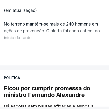
(em atualização)
No terreno mantêm-se mais de 240 homens em
ações de prevenção. O alerta foi dado ontem, ao
início da tarde.
Mais de 20 mil pessoas foram retiradas de casa
VER MAIS
por causa dos violentos incêndios no Canadá
POLÍTICA
Ficou por cumprir promessa do
ministro Fernando Alexandre
Há escolas sem pautas afixadas e alunos à