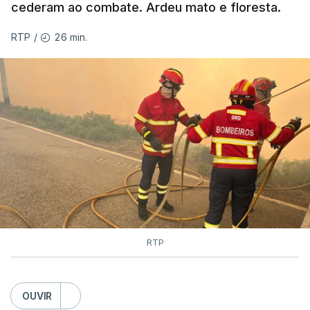
cederam ao combate. Ardeu mato e floresta.
MOMENTO INDISPONÍVEL
26 min.
RTP
/
As autoridades canadianas estimam que vai levar
dias ou semanas para controlar o fogo. Mais de
dois mil operacionais estão no terreno no combate
às chamas.
RTP
OUVIR