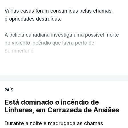
Várias casas foram consumidas pelas chamas,
propriedades destruídas.
A polícia canadiana investiga uma possível morte
no violento incêndio que lavra perto de
Summerland.
VER MAIS
Éum cenário de terror, descreve o primeiro-ministro
da Columbia Britânica, David Iby.
PAÍS
Está dominado o incêndio de
ERRO
100
Linhares, em Carrazeda de Ansiães
ERROR ON HTML5 MEDIA ELEMENT
Durante a noite e madrugada as chamas
ESTE CONTEÚDO ESTÁ NESTE