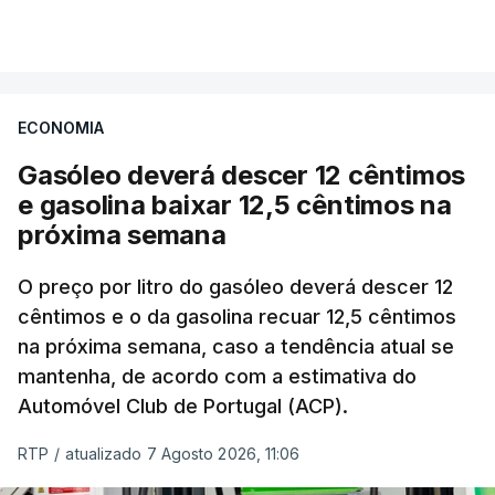
VER MAIS
Os preços globais dos alimentos atingiram o
seu nível mais elevado em três anos e meio,
ECONOMIA
com ondas de calor no Verão e conflitos na
Ucrânia e no Médio Oriente a elevar os
Gasóleo deverá descer 12 cêntimos
custos das colheitas.
e gasolina baixar 12,5 cêntimos na
próxima semana
O índice, que acompanha as variações mensais
de um cabaz de produtos alimentares
O preço por litro do gasóleo deverá descer 12
comercializados internacionalmente, subiu para
cêntimos e o da gasolina recuar 12,5 cêntimos
na próxima semana, caso a tendência atual se
131,1 pontos em julho, face aos 130,3 de junho.
mantenha, de acordo com a estimativa do
Automóvel Club de Portugal (ACP).
O aumento dos preços dos alimentos básicos
tende a traduzir-se em preços mais elevados
RTP
/
atualizado 7 Agosto 2026, 11:06
nas prateleiras nos meses seguintes, à medida