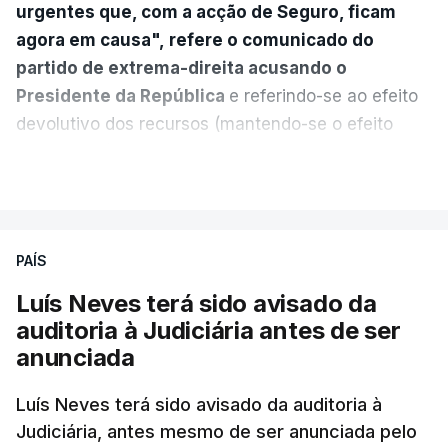
urgentes que, com a acção de Seguro, ficam
agora em causa", refere o comunicado do
partido de extrema-direita acusando o
Presidente da República
e referindo-se ao efeito
devolutivo dos recursos (mantendo-se o efeito
suspensivo) e o aumento do prazo para detenção
VER MAIS
em centro de acolhimento temporário.
Chega refere ainda que Seguro tem reservas
PAÍS
quanto à possibilidade de expulsar do país
cidadãos adultos em situação ilegal, se
Luís Neves terá sido avisado da
tiverem filhos menores.
auditoria à Judiciária antes de ser
anunciada
“Com esta acção de Seguro, sendo atingido o
prazo de 60 dias, os imigrantes terão que ser
Luís Neves terá sido avisado da auditoria à
Judiciária, antes mesmo de ser anunciada pelo
libertados,
ainda que os seus pedidos de asilo