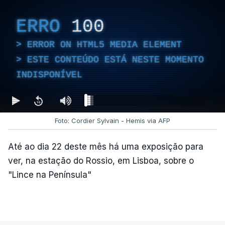
ERRO
100
ERROR ON HTML5 MEDIA ELEMENT
ESTE CONTEÚDO ESTÁ NESTE MOMENTO
INDISPONÍVEL
Foto: Cordier Sylvain - Hemis via AFP
Até ao dia 22 deste mês há uma exposição para
ver, na estação do Rossio, em Lisboa, sobre o
"Lince na Península"