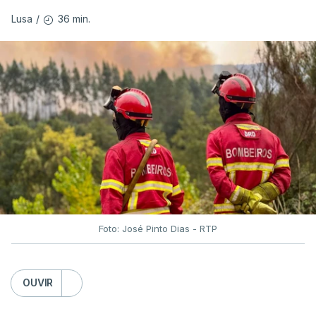
ERROR ON HTML5 MEDIA ELEMENT
36 min.
Lusa
/
ESTE CONTEÚDO ESTÁ NESTE
MOMENTO INDISPONÍVEL
O Chega considerou "de uma enorme gravidade" a
decisão do Presidente da República
de enviar para
o Tribunal Constitucional o decreto sobre retorno
de estrangeiros, sustentando tratar-se de "uma
irresponsabilidade".
Foto: José Pinto Dias - RTP
Na sexta-feira, a Presidência da República
anunciou que
António José Seguro pediu ao
OUVIR
Tribunal Constitucional a fiscalização preventiva do
decreto
do parlamento sobre concessão de asilo,