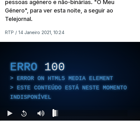
pessoas agénero e não-binárias. "O Meu
Género", para ver esta noite, a seguir ao
Telejornal.
RTP
/
14 Janeiro 2021, 10:24
ERRO
100
ERROR ON HTML5 MEDIA ELEMENT
ESTE CONTEÚDO ESTÁ NESTE MOMENTO
INDISPONÍVEL