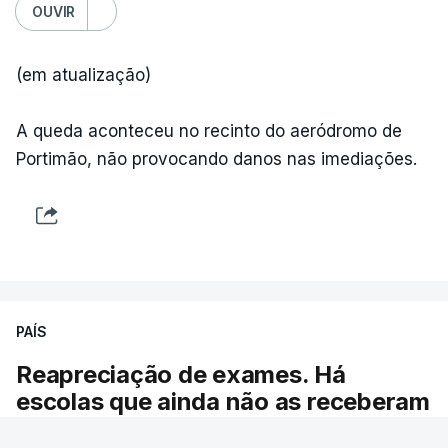
OUVIR
(em atualização)
ARTIGOS RELACIONADOS
A queda aconteceu no recinto do aeródromo de
Portimão, não provocando danos nas imediações.
"Lei do Retorno".
Comunidades estrangeiras
em Portugal apoiam decisão
de Seguro
atualizado 8 Agosto 2026, 13:36
"Lei do Retorno". Chega
PAÍS
considera envio para TC do
diploma "tipo de atos
Reapreciação de exames. Há
políticos irresponsáveis"
escolas que ainda não as receberam
8 Agosto 2026, 10:04