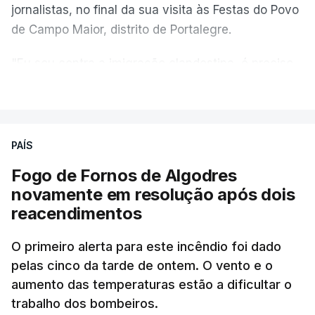
jornalistas, no final da sua visita às Festas do Povo
de Campo Maior, distrito de Portalegre.
"Eu sou contra a imigração clandestina, é preciso
combater ferozmente a imigração ilegal,
VER MAIS
precisamos de regular a nossa imigração e
precisamos de defender as nossas fronteiras e
nada disto é incompatível com tratarmos com
PAÍS
dignidade as pessoas, designadamente menores e
Fogo de Fornos de Algodres
crianças", acrescentou.
novamente em resolução após dois
reacendimentos
António José Seguro mostrou dúvidas sobre se é
garantido o superior interesse da criança.
O primeiro alerta para este incêndio foi dado
pelas cinco da tarde de ontem. O vento e o
aumento das temperaturas estão a dificultar o
trabalho dos bombeiros.
ERRO
100