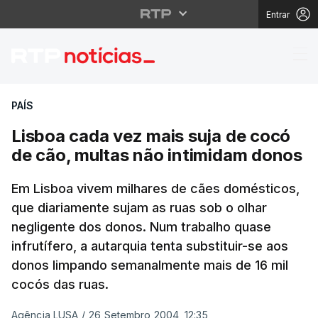
Entrar
Lisboa cada vez mais 
PAÍS
Lisboa cada vez mais suja de cocó
de cão, multas não intimidam donos
Em Lisboa vivem milhares de cães domésticos,
que diariamente sujam as ruas sob o olhar
negligente dos donos. Num trabalho quase
infrutífero, a autarquia tenta substituir-se aos
donos limpando semanalmente mais de 16 mil
cocós das ruas.
Agência LUSA
/
26 Setembro 2004, 12:35