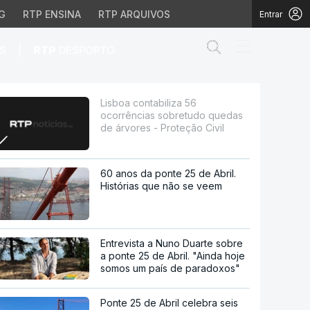
G
RTP ENSINA
RTP ARQUIVOS
Entrar
Abrir campo de
|
S
RTP
DESPORTO
do quedas de árvores - 
Lisboa contabiliza 56
ocorrências sobretudo quedas
de árvores - Proteção Civil
60 anos da ponte 25 de Abril.
Histórias que não se veem
Entrevista a Nuno Duarte sobre
a ponte 25 de Abril. "Ainda hoje
somos um país de paradoxos"
Ponte 25 de Abril celebra seis