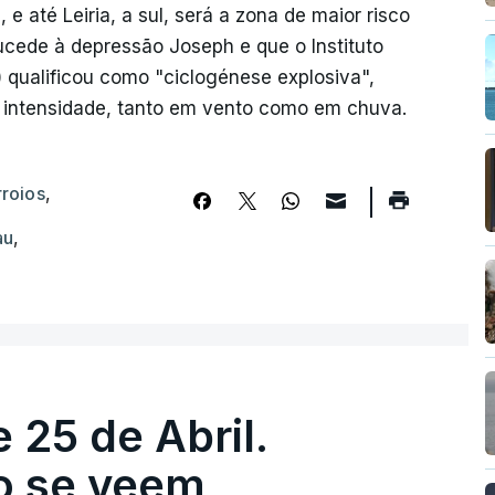
, e até Leiria, a sul, será a zona de maior risco
ucede à depressão Joseph e que o Instituto
 qualificou como "ciclogénese explosiva",
e intensidade, tanto em vento como em chuva.
rroios
,
au
,
 25 de Abril.
ão se veem