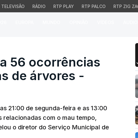
TELEVISÃO
RÁDIO
RTP PLAY
RTP PALCO
RTP ZIG ZA
026
EUROPA
MUNDO
OPINIÃO
VÍDEOS
ÁUDIO
 56 ocorrências sobretu
za 56 ocorrências
s de árvores -
 as 21:00 de segunda-feira e as 13:00
as relacionadas com o mau tempo,
lou o diretor do Serviço Municipal de