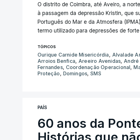
O distrito de Coimbra, até Aveiro, a norte
à passagem da depressão Kristin, que s
Português do Mar e da Atmosfera (IPMA)
termo utilizado para depressões de fort
TÓPICOS
Ourique Carnide Misericórdia
,
Alvalade A
Arroios Benfica
,
Areeiro Avenidas
,
André
Fernandes
,
Coordenação Operacional
,
M
Proteção
,
Domingos
,
SMS
PAÍS
60 anos da Ponte
Histórias que n