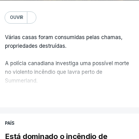
OUVIR
Várias casas foram consumidas pelas chamas,
propriedades destruídas.
A polícia canadiana investiga uma possível morte
no violento incêndio que lavra perto de
Summerland.
VER MAIS
Éum cenário de terror, descreve o primeiro-ministro
da Columbia Britânica, David Iby.
PAÍS
Está dominado o incêndio de
ERRO
100