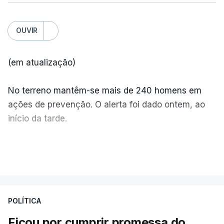
OUVIR
(em atualização)
No terreno mantêm-se mais de 240 homens em
ações de prevenção. O alerta foi dado ontem, ao
início da tarde.
Mais de 20 mil pessoas foram retiradas de casa
VER MAIS
por causa dos violentos incêndios no Canadá
POLÍTICA
Ficou por cumprir promessa do