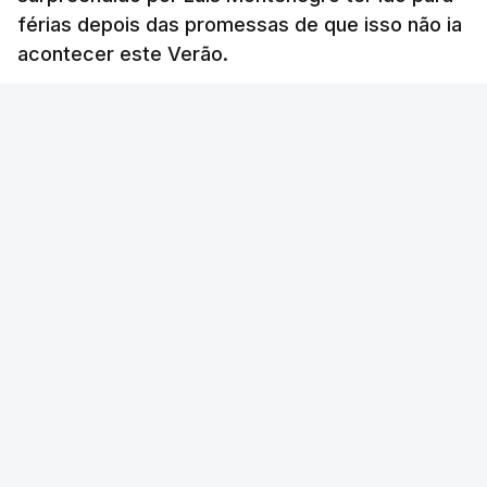
férias depois das promessas de que isso não ia
acontecer este Verão.
RTP
/
atualizado 8 Agosto 2026, 21:26
ERRO
100
ERROR ON HTML5 MEDIA ELEMENT
ESTE CONTEÚDO ESTÁ NESTE MOMENTO
INDISPONÍVEL