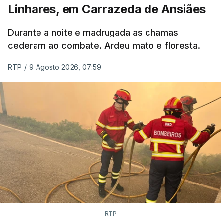
Linhares, em Carrazeda de Ansiães
ERROR ON HTML5 MEDIA ELEMENT
Durante a noite e madrugada as chamas
ESTE CONTEÚDO ESTÁ NESTE
cederam ao combate. Ardeu mato e floresta.
MOMENTO INDISPONÍVEL
RTP
/
9 Agosto 2026, 07:59
As autoridades canadianas estimam que vai levar
dias ou semanas para controlar o fogo. Mais de
dois mil operacionais estão no terreno no combate
às chamas.
RTP