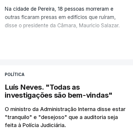
Na cidade de Pereira, 18 pessoas morreram e
outras ficaram presas em edifícios que ruíram,
disse o presidente da Câmara, Mauricio Salazar.
Em Manizales, outras duas pessoas morreram,
VER MAIS
segundo o presidente da Câmara, Jorge Eduardo
Rojas.
POLÍTICA
"A situação é crítica",
disse Mauricio Salazar em
entrevista à Rádio Caracol.
Luís Neves. "Todas as
investigações são bem-vindas"
Pelo menos 20 prédios desabaram na cidade de
Cali, com várias pessoas presas nos escombros,
O ministro da Administração Interna disse estar
disse o autarca Alejandro Eder à agência Reuters.
"tranquilo" e "desejoso" que a auditoria seja
feita à Polícia Judiciária.