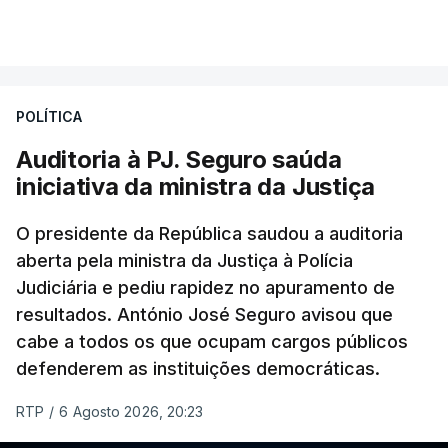
VER MAIS
Foi o diretor financeiro, Álvaro Pires, que assumiu a
responsabilidade de sugerir as instalações da
Construbarcelos para acolher um atrelado
POLÍTICA
apreendido numa operação de droga.
Auditoria à PJ. Seguro saúda
iniciativa da ministra da Justiça
O presidente da República saudou a auditoria
aberta pela ministra da Justiça à Polícia
Judiciária e pediu rapidez no apuramento de
resultados. António José Seguro avisou que
cabe a todos os que ocupam cargos públicos
defenderem as instituições democráticas.
RTP
/
6 Agosto 2026, 20:23