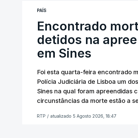
reapreciação, mas Cristina Mota, porta-
que o processo esteja concluído a tempo
PAÍS
Encontrado mort
"Durante o fim de semana e nos últim
ser convocados professores para rea
detidos na apre
Lusa.
"Será praticamente impossível t
em Sines
sexta-feira".
Segundo os docentes, o processo de rea
Foi esta quarta-feira encontrado 
constrangimentos. Há casos em que fal
Polícia Judiciária de Lisboa um do
a alegação justificativa para o pedido 
Sines na qual foram apreendidas c
relatores devem preencher.
circunstâncias da morte estão a s
"Este é um processo muito mais buro
RTP
/
atualizado 5 Agosto 2026, 18:47
que, além do prazo apertado e do volum
conseguem concluir as reapreciações d