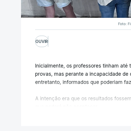
Foto: F
OUVIR
Inicialmente, os professores tinham até t
provas, mas perante a incapacidade de d
entretanto, informados que poderiam fazê
A intenção era que os resultados fossem 
que poderá não acontecer.
V
No domingo, estavam concluídos cerca d