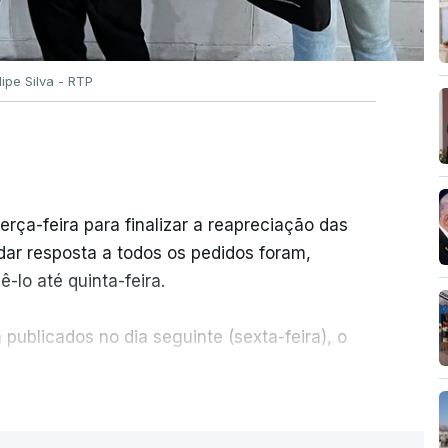
ilipe Silva - RTP
erça-feira para finalizar a reapreciação das
ar resposta a todos os pedidos foram,
-lo até quinta-feira.
publicados no dia seguinte (sexta-feira), o
ER MAIS
e 50 por cento dos mais de 20 mil pedidos de