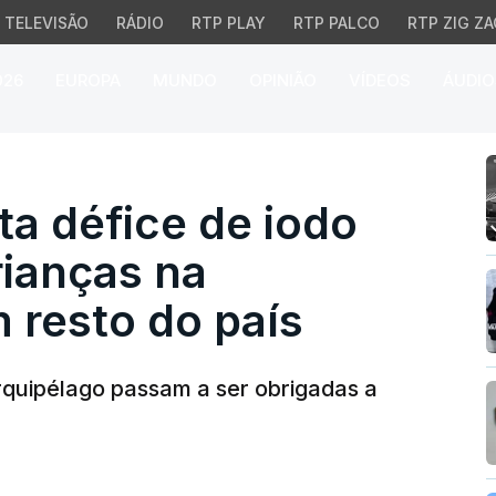
TELEVISÃO
RÁDIO
RTP PLAY
RTP PALCO
RTP ZIG ZA
026
EUROPA
MUNDO
OPINIÃO
VÍDEOS
ÁUDIO
défice de iodo nas grá
a défice de iodo
rianças na
resto do país
arquipélago passam a ser obrigadas a