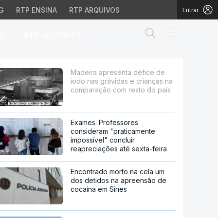
G
RTP ENSINA
RTP ARQUIVOS
Entrar
Abrir campo de
|
S
RTP
DESPORTO
vidas e crianças na co
Madeira apresenta défice de
iodo nas grávidas e crianças na
comparação com resto do país
Exames. Professores
consideram "praticamente
impossível" concluir
reapreciações até sexta-feira
Encontrado morto na cela um
dos detidos na apreensão de
cocaína em Sines