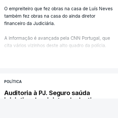
O empreiteiro que fez obras na casa de Luís Neves
também fez obras na casa do ainda diretor
financeiro da Judiciária.
A informação é avançada pela CNN Portugal, que
cita vários vizinhos deste alto quadro da polícia.
VER MAIS
Foi o diretor financeiro, Álvaro Pires, que assumiu a
responsabilidade de sugerir as instalações da
Construbarcelos para acolher um atrelado
POLÍTICA
apreendido numa operação de droga.
Auditoria à PJ. Seguro saúda
iniciativa da ministra da Justiça
O presidente da República saudou a auditoria