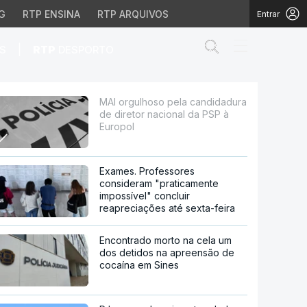
G
RTP ENSINA
RTP ARQUIVOS
Entrar
Abrir campo de
|
S
RTP
DESPORTO
r nacional da PSP à Eur
MAI orgulhoso pela candidadura
de diretor nacional da PSP à
Europol
Exames. Professores
consideram "praticamente
impossível" concluir
reapreciações até sexta-feira
Encontrado morto na cela um
dos detidos na apreensão de
cocaína em Sines