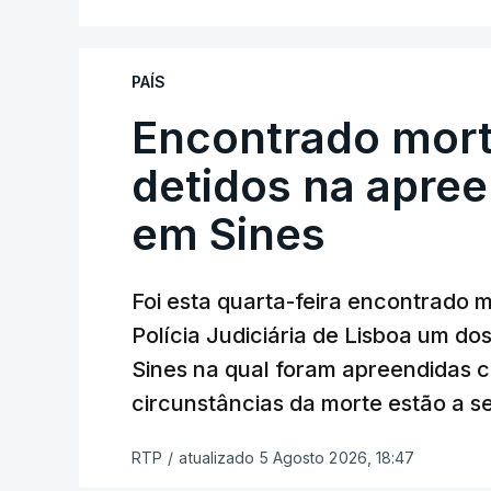
No domingo, estavam concluídos cerca d
reapreciação, mas Cristina Mota, porta-
que o processo esteja concluído a tempo
PAÍS
Encontrado mort
"Durante o fim de semana e nos últim
ser convocados professores para rea
detidos na apre
Lusa.
"Será praticamente impossível t
em Sines
sexta-feira".
Segundo os docentes, o processo de rea
Foi esta quarta-feira encontrado 
constrangimentos. Há casos em que fal
Polícia Judiciária de Lisboa um do
a alegação justificativa para o pedido 
Sines na qual foram apreendidas c
relatores devem preencher.
circunstâncias da morte estão a s
"Este é um processo muito mais buro
RTP
/
atualizado 5 Agosto 2026, 18:47
que, além do prazo apertado e do volum