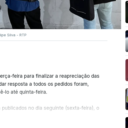
ilipe Silva - RTP
erça-feira para finalizar a reapreciação das
ar resposta a todos os pedidos foram,
-lo até quinta-feira.
publicados no dia seguinte (sexta-feira), o
ER MAIS