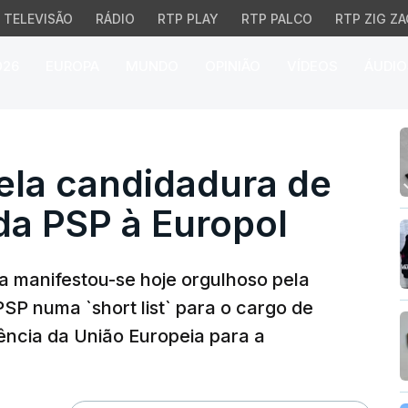
TELEVISÃO
RÁDIO
RTP PLAY
RTP PALCO
RTP ZIG ZA
026
EUROPA
MUNDO
OPINIÃO
VÍDEOS
ÁUDIO
 candidadura de direto
ela candidadura de
 da PSP à Europol
na manifestou-se hoje orgulhoso pela
PSP numa `short list` para o cargo de
gência da União Europeia para a