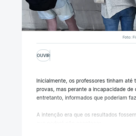
Foto: F
OUVIR
Inicialmente, os professores tinham até t
provas, mas perante a incapacidade de d
entretanto, informados que poderiam fazê
A intenção era que os resultados fossem 
que poderá não acontecer.
V