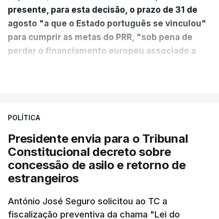
presente, para esta decisão, o prazo de 31 de
agosto "a que o Estado português se vinculou"
para cumprir as metas do PRR, "sob pena de
perder o financiamento europeu associado a
essa reforma específica".
VER MAIS
António José Seguro entende que a reforma reúne
treze apoios sociais "num só" e pretende "tornar o
POLÍTICA
sistema mais simples, mais justo e transparente".
Presidente envia para o Tribunal
"Sempre que seja possível reduzir burocracias,
Constitucional decreto sobre
eliminar sobreposições e garantir que os apoios
concessão de asilo e retorno de
chegam a quem mais necessita, estaremos a dar
estrangeiros
um passo na direção certa", argumenta o
António José Seguro solicitou ao TC a
Presidente da República.
fiscalização preventiva da chama "Lei do