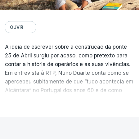
OUVIR
A ideia de escrever sobre a construção da ponte
25 de Abril surgiu por acaso, como pretexto para
contar a história de operários e as suas vivências.
Em entrevista à RTP, Nuno Duarte conta como se
apercebeu subitamente de que “tudo acontecia em
Alcântara” no Portugal dos anos 60 e de como
poderia incluir esta obra marcante na ficção. Hoje,
VER MAIS
quando passa pelo aço de cor avermelhada que
faz a ligação entre as duas margens do Tejo, sorri
e reconhece como a ponte mudou a sua vida de
PAÍS
forma inesperada, através da literatura.